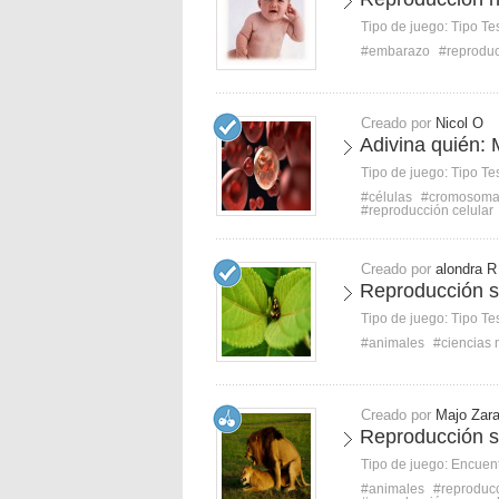
Tipo de juego:
Tipo Te
#embarazo
#reprodu
Creado por
Nicol O
Adivina quién: 
Tipo de juego:
Tipo Te
#células
#cromosoma
#reproducción celular
Creado por
alondra R
Reproducción s
Tipo de juego:
Tipo Te
#animales
#ciencias 
Creado por
Majo Zara
Reproducción s
Tipo de juego:
Encuent
#animales
#reproduc