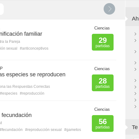
Ah
Ciencias
ificación familiar
29
ra la Pareja
partidas
ión sexual
#anticonceptivos
 P
Ciencias
as especies se reproducen
28
partidas
ona las Respuestas Correctas
#especies
#reproducción
Ciencias
 fecundación
56
st
Te
partidas
#fecundación
#reproducción sexual
#gametos