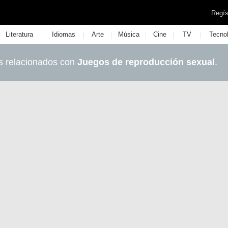
Regís
|
|
|
|
|
|
Literatura
Idiomas
Arte
Música
Cine
TV
Tecno
s relacionados con
Juegos de reproducción sexual
.