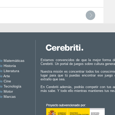
l
Estamos convencidos de que la mejor forma d
de
Matemáticas
Cerebriti. Un portal de juegos sobre cultura genera
de
Historia
de
Literatura
Nuestra misión es concentrar todos los conocimi
lugar para que tú puedas encontrar ese juego 
de
Arte
extraño que sea.
de
Cine
de
Tecnología
En Cerebriti además, podrás competir con tus a
más sabe. Y todo ello mientras mantienes tus ne
de
Motor
de
Marcas