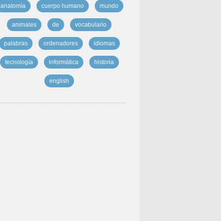
anatomía
cuerpo humano
mundo
animales
de
vocabulario
palabras
ordenadores
idiomas
tecnología
informática
historia
english