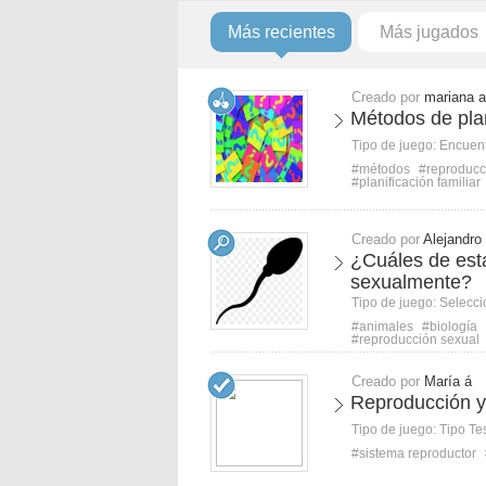
Más recientes
Más jugados
Creado por
mariana a
Métodos de plan
Tipo de juego:
Encuent
#métodos
#reproducc
#planificación familiar
Creado por
Alejandro
¿Cuáles de est
sexualmente?
Tipo de juego:
Selecci
#animales
#biología
#reproducción sexual
Creado por
María á
Reproducción y
Tipo de juego:
Tipo Te
#sistema reproductor