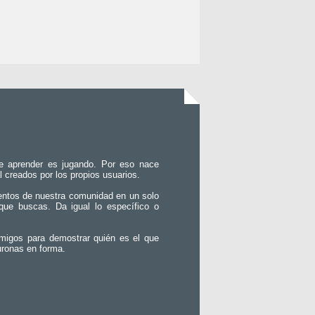
e aprender es jugando. Por eso nace
l creados por los propios usuarios.
entos de nuestra comunidad en un solo
que buscas. Da igual lo específico o
migos para demostrar quién es el que
uronas en forma.