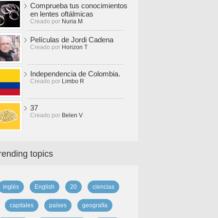
Comprueba tus conocimientos
en lentes oftálmicas
Creado por
Nuria M
Películas de Jordi Cadena
Creado por
Horizon T
Independencia de Colombia.
Creado por
Limbo R
37
Creado por
Belen V
rending topics
inglés
English
20
ciencias
capitales
países
geografía