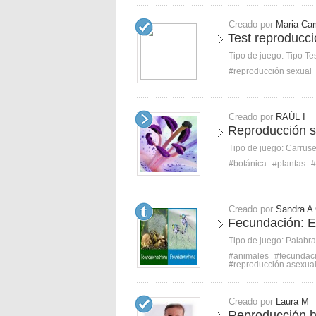
Creado por
Maria Ca
Test reproducc
Tipo de juego:
Tipo Te
#reproducción sexual
Creado por
RAÚL I
Reproducción s
Tipo de juego:
Carruse
#botánica
#plantas
#
Creado por
Sandra A
Fecundación: Es
Tipo de juego:
Palabra
#animales
#fecundac
#reproducción asexua
Creado por
Laura M
Reproducción 