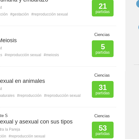
21
st
partidas
cción
#gestación
#reproducción sexual
Ciencias
Meiosis
5
st
partidas
s
#reproducción sexual
#meiosis
Ciencias
exual en animales
31
st
partidas
naturales
#reproducción
#reproducción sexual
te S
Ciencias
exual y asexual con sus tipos
53
ra la Pareja
partidas
ción
#reproducción sexual