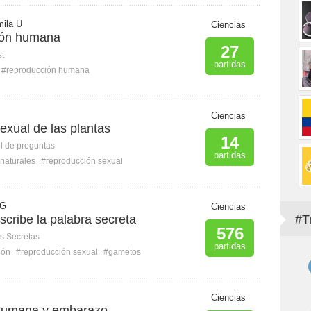
mila U
Ciencias
ión humana
27
st
partidas
#reproducción humana
Ciencias
exual de las plantas
14
l de preguntas
partidas
naturales
#reproducción sexual
 G
Ciencias
cribe la palabra secreta
#T
576
s Secretas
partidas
ión
#reproducción sexual
#gametos
l
Ciencias
humana y embarazo