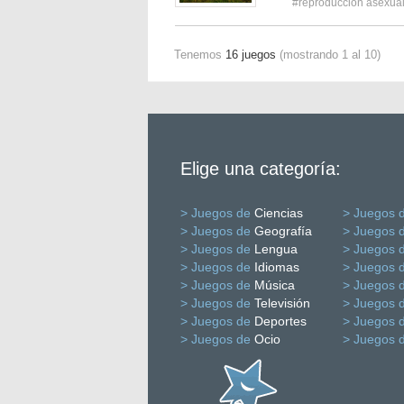
#reproducción asexua
Tenemos
16 juegos
(mostrando 1 al 10)
Elige una categoría:
> Juegos de
Ciencias
> Juegos 
> Juegos de
Geografía
> Juegos 
> Juegos de
Lengua
> Juegos 
> Juegos de
Idiomas
> Juegos 
> Juegos de
Música
> Juegos 
> Juegos de
Televisión
> Juegos 
> Juegos de
Deportes
> Juegos 
> Juegos de
Ocio
> Juegos 