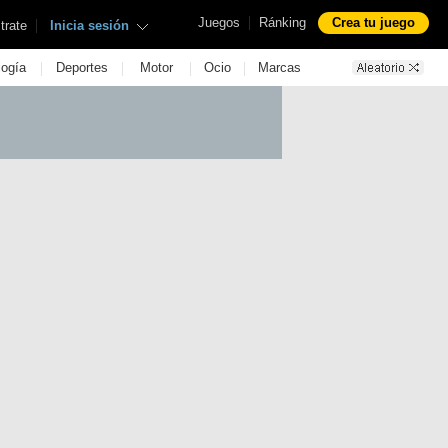
|
Juegos
Ránking
Crea tu juego
|
trate
Inicia sesión
|
|
|
|
logía
Deportes
Motor
Ocio
Marcas