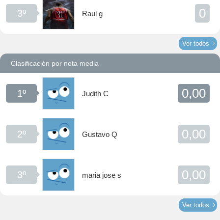
0
3º
Raul g
Ver todos
Clasificación por nota media
0,00
1º
Judith C
0,00
2º
Gustavo Q
0,00
3º
maria jose s
Ver todos