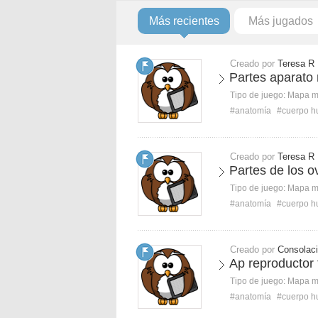
Más recientes
Más jugados
Creado por
Teresa R
Partes aparato
Tipo de juego:
Mapa 
#anatomía
#cuerpo 
Creado por
Teresa R
Partes de los o
Tipo de juego:
Mapa 
#anatomía
#cuerpo 
Creado por
Consolac
Ap reproductor
Tipo de juego:
Mapa 
#anatomía
#cuerpo 