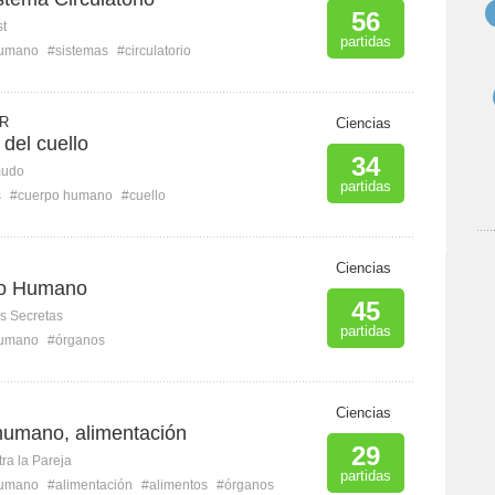
56
st
partidas
humano
#sistemas
#circulatorio
 R
Ciencias
del cuello
34
mudo
partidas
s
#cuerpo humano
#cuello
Ciencias
po Humano
45
s Secretas
partidas
humano
#órganos
Ciencias
humano, alimentación
29
ra la Pareja
partidas
humano
#alimentación
#alimentos
#órganos