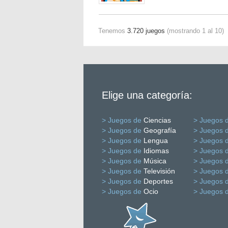
Tenemos
3.720 juegos
(mostrando 1 al 10)
Elige una categoría:
> Juegos de
Ciencias
> Juegos 
> Juegos de
Geografía
> Juegos 
> Juegos de
Lengua
> Juegos 
> Juegos de
Idiomas
> Juegos 
> Juegos de
Música
> Juegos 
> Juegos de
Televisión
> Juegos 
> Juegos de
Deportes
> Juegos 
> Juegos de
Ocio
> Juegos 