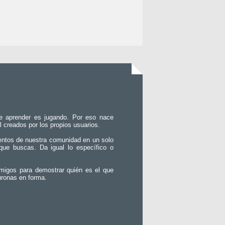
e aprender es jugando. Por eso nace
l creados por los propios usuarios.
entos de nuestra comunidad en un solo
que buscas. Da igual lo específico o
migos para demostrar quién es el que
uronas en forma.