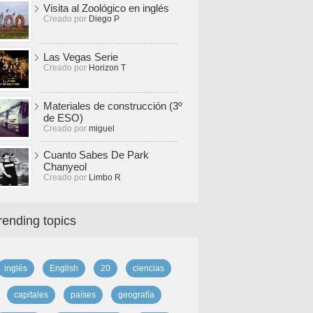
Visita al Zoológico en inglés
Creado por
Diego P
Las Vegas Serie
Creado por
Horizon T
Materiales de construcción (3º
de ESO)
Creado por
miguel
Cuanto Sabes De Park
Chanyeol
Creado por
Limbo R
rending topics
inglés
English
20
ciencias
capitales
países
geografía