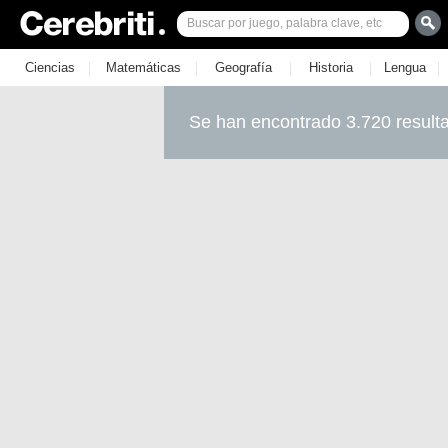
|
|
|
|
|
Ciencias
Matemáticas
Geografía
Historia
Lengua
Se han encontrado 3.720 result