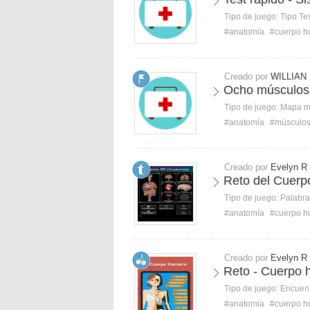
Tipo de juego:
Tipo Te
#anatomía
#cuerpo 
Creado por
WILLIAN
Ocho músculos 
Tipo de juego:
Mapa 
#anatomía
#músculo
Creado por
Evelyn R
Reto del Cuer
Tipo de juego:
Palabra
#anatomía
#cuerpo 
Creado por
Evelyn R
Reto - Cuerpo 
Tipo de juego:
Encuent
#anatomía
#cuerpo 