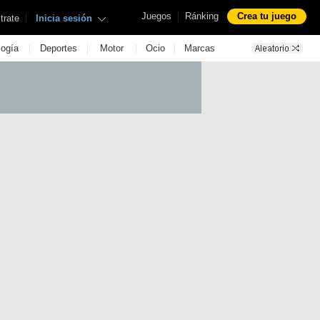
|
Juegos
Ránking
Crea tu juego
|
trate
Inicia sesión
|
|
|
|
logía
Deportes
Motor
Ocio
Marcas