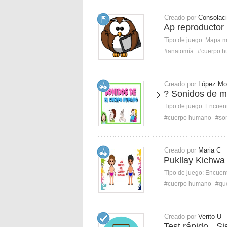
Creado por
Consolac
Ap reproductor
Tipo de juego:
Mapa 
#anatomía
#cuerpo 
Creado por
López Mo
? Sonidos de m
Tipo de juego:
Encuent
#cuerpo humano
#so
Creado por
Maria C
Pukllay Kichwa
Tipo de juego:
Encuent
#cuerpo humano
#qu
Creado por
Verito U
Test rápido - Si