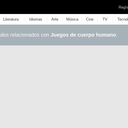
Regís
|
|
|
|
|
|
Literatura
Idiomas
Arte
Música
Cine
TV
Tecno
ados relacionados con
Juegos de cuerpo humano
.