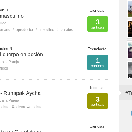
ión D
Ciencias
 masculino
3
mudo
partidas
humano
#reproductor
#masculino
#aparatos
rales N
Tecnología
i cuerpo en acción
1
ra la Pareja
partidas
nidos
Idiomas
 - Runapak Aycha
#T
3
ra la Pareja
partidas
echua
#kichwa
#quichua
Ciencias
stema Circulatorio