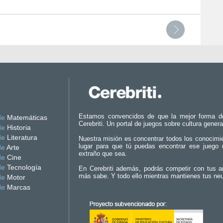
Estamos convencidos de que la mejor forma d
de
Matemáticas
Cerebriti. Un portal de juegos sobre cultura genera
de
Historia
de
Literatura
Nuestra misión es concentrar todos los conocimi
lugar para que tú puedas encontrar ese juego 
de
Arte
extraño que sea.
de
Cine
de
Tecnología
En Cerebriti además, podrás competir con tus a
más sabe. Y todo ello mientras mantienes tus ne
de
Motor
de
Marcas