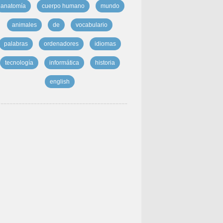
anatomía
cuerpo humano
mundo
animales
de
vocabulario
palabras
ordenadores
idiomas
tecnología
informática
historia
english