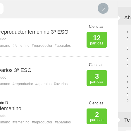
Ah
Ciencias
 reproductor femenino 3º ESO
12
mudo
partidas
humano
#femenino
#reproductor
#aparatos
Ciencias
varios 3º ESO
3
mudo
partidas
humano
#reproductor
#aparatos
#ovarios
ión D
Ciencias
 femenino
2
mudo
Te
partidas
humano
#femenino
#reproductor
#aparatos