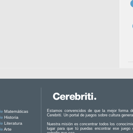
Estamos convencidos de que la mejor forma d
de
Matemáticas
Cerebriti. Un portal de juegos sobre cultura genera
de
Historia
de
Literatura
Nuestra misión es concentrar todos los conocimi
lugar para que tú puedas encontrar ese juego 
de
Arte
extraño que sea.