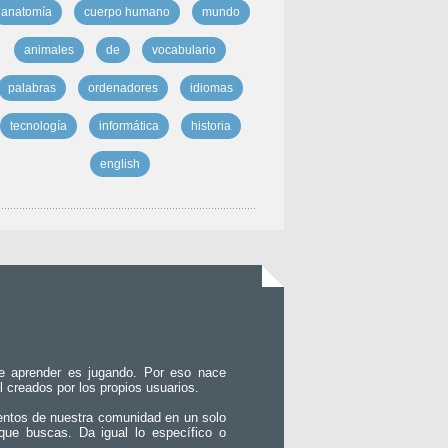
anatomía
cuerpo humano
mundo
animales
de
vocabulario
palabras
ordenadores
idiomas
tecnología
informática
historia
english
e aprender es jugando. Por eso nace
l creados por los propios usuarios.
entos de nuestra comunidad en un solo
que buscas. Da igual lo específico o