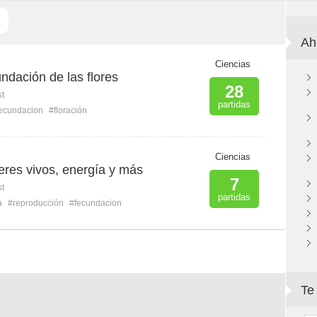
Ah
B
Ciencias
undación de las flores
28
st
partidas
ecundacion
#floración
Ciencias
eres vivos, energía y más
7
st
partidas
a
#reproducción
#fecundacion
Te