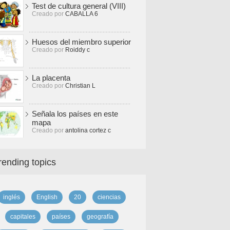
Test de cultura general (VIII)
Creado por
CABALLA 6
Huesos del miembro superior
Creado por
Roiddy c
La placenta
Creado por
Christian L
Señala los países en este
mapa
Creado por
antolina cortez c
rending topics
inglés
English
20
ciencias
capitales
países
geografía