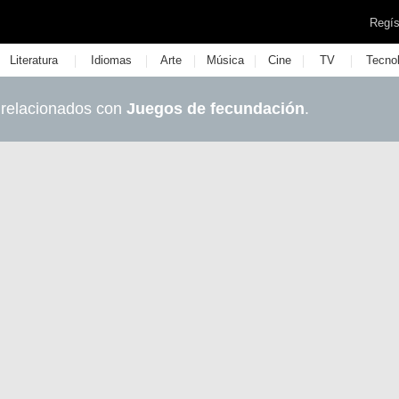
Regís
|
|
|
|
|
|
Literatura
Idiomas
Arte
Música
Cine
TV
Tecno
 relacionados con
Juegos de fecundación
.