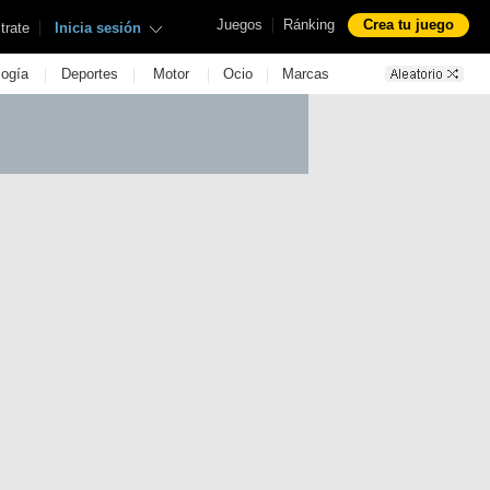
|
Juegos
Ránking
Crea tu juego
|
trate
Inicia sesión
|
|
|
|
logía
Deportes
Motor
Ocio
Marcas