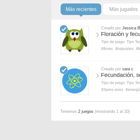
Más recientes
Más jugados
Creado por
Jessica 
Floración y fec
Tipo de juego:
Tipo Te
#flores
#naturales
#f
Creado por
sara c
Fecundación, s
Tipo de juego:
Tipo Te
#Seres vivos
#energí
Tenemos
2 juegos
(mostrando 1 al 10)