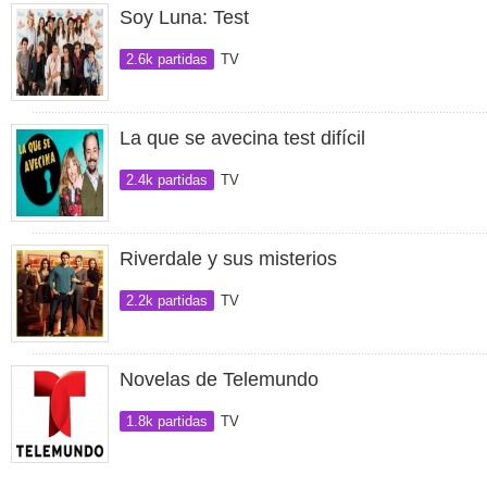
Soy Luna: Test
2.6k partidas
TV
La que se avecina test difícil
2.4k partidas
TV
Riverdale y sus misterios
2.2k partidas
TV
Novelas de Telemundo
1.8k partidas
TV