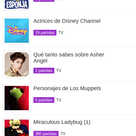
Actrices de Disney Channel
19 partidas
TV
Qué tanto sabes sobre Asher
Angel
1 partidas
TV
Personajes de Los Muppets
5 partidas
TV
Miraculous Ladybug (1)
380 partidas
TV