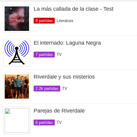
La más callada de la clase - Test
8 partidas
Literatura
El internado: Laguna Negra
7 partidas
TV
Riverdale y sus misterios
2.2k partidas
TV
Parejas de Riverdale
6 partidas
TV