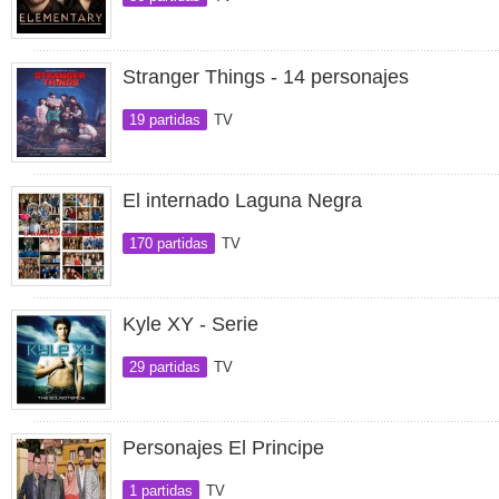
Stranger Things - 14 personajes
19 partidas
TV
El internado Laguna Negra
170 partidas
TV
Kyle XY - Serie
29 partidas
TV
Personajes El Principe
1 partidas
TV