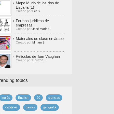
Mapa Mudo de los ríos de
España (1)
Creado por
Fer G
Formas jurídicas de
empresas.
Creado por
José María C
Materiales de clase en árabe
Creado por
Miriam B
Películas de Tom Vaughan
Creado por
Horizon T
rending topics
inglés
English
20
ciencias
capitales
países
geografía