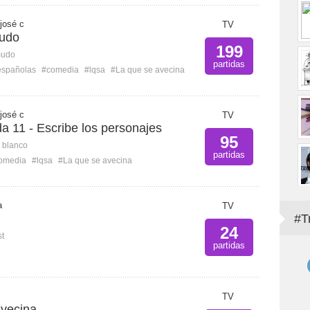
 josé c
TV
udo
199
mudo
partidas
españolas
#comedia
#lqsa
#La que se avecina
 josé c
TV
 11 - Escribe los personajes
95
n blanco
partidas
omedia
#lqsa
#La que se avecina
a
TV
#T
24
st
partidas
TV
avecina