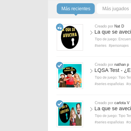
Más recientes
Más jugados
Creado por
Nat D
La que se aveci
Tipo de juego:
Encuent
#series
#personajes
Creado por
nathan p
LQSA Test - ¿E
Tipo de juego:
Tipo Te
#series españolas
#c
Creado por
carlota V
La que se avecin
Tipo de juego:
Tipo Te
#series españolas
#c