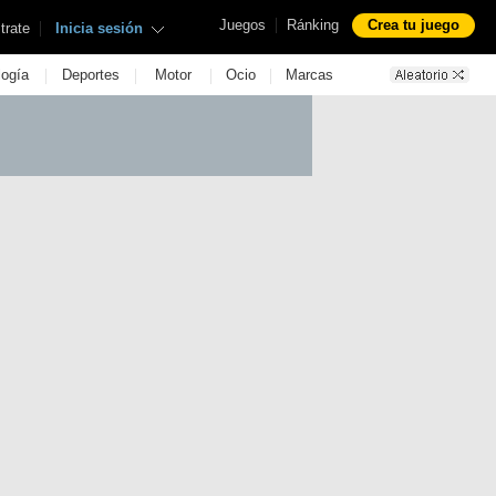
|
Juegos
Ránking
Crea tu juego
|
trate
Inicia sesión
|
|
|
|
logía
Deportes
Motor
Ocio
Marcas