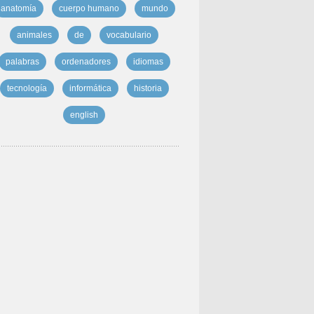
anatomía
cuerpo humano
mundo
animales
de
vocabulario
palabras
ordenadores
idiomas
tecnología
informática
historia
english