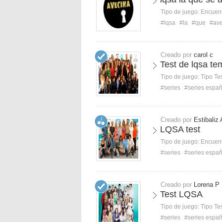
Tipo de juego:
Encuent
#lqsa
#la
#que
#ave
Creado por
carol c
Test de lqsa t
Tipo de juego:
Tipo Te
#series
#series espa
Creado por
Estibaliz 
LQSA test
Tipo de juego:
Encuent
#series
#series espa
Creado por
Lorena P
Test LQSA
Tipo de juego:
Tipo Te
#series
#series espa