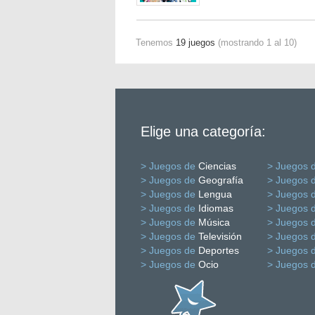
Tenemos
19 juegos
(mostrando 1 al 10)
Elige una categoría:
> Juegos de
Ciencias
> Juegos 
> Juegos de
Geografía
> Juegos 
> Juegos de
Lengua
> Juegos 
> Juegos de
Idiomas
> Juegos 
> Juegos de
Música
> Juegos 
> Juegos de
Televisión
> Juegos 
> Juegos de
Deportes
> Juegos 
> Juegos de
Ocio
> Juegos 