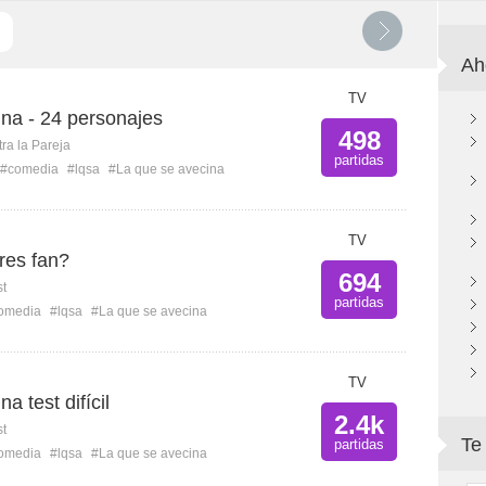
Ah
TV
na - 24 personajes
498
ra la Pareja
partidas
#comedia
#lqsa
#La que se avecina
TV
res fan?
694
st
partidas
omedia
#lqsa
#La que se avecina
TV
a test difícil
2.4k
st
Te
partidas
omedia
#lqsa
#La que se avecina