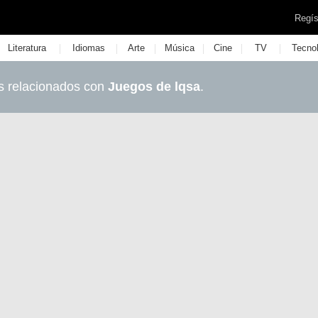
Regís
|
|
|
|
|
|
Literatura
Idiomas
Arte
Música
Cine
TV
Tecno
s relacionados con
Juegos de lqsa
.