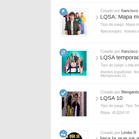
Creado por
francisco
LQSA: Mapa m
Tipo de juego:
Mapa 
#personajes
#series 
Creado por
francisco
LQSA temporada
Tipo de juego:
Lista e
#series españolas
#c
#temporada 11
Creado por
Menganit
LQSA 10
Tipo de juego:
Tipo Te
#lqsa
#LQSA 10
Creado por
Limbo R
lqsa la que se 