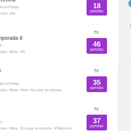
18
ra la Pareja
partidas
cina
#se
TV
emporada 8
46
st
partidas
ñolas
#lqsa
#tv
A
TV
35
ra la Pareja
partidas
ñolas
#lqsa
#test
#La que se avecina
TV
37
st
partidas
ñolas
#lqsa
#La que se avecina
#Telecinco