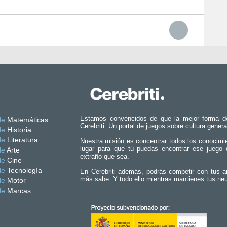
Estamos convencidos de que la mejor forma d
de
Matemáticas
Cerebriti. Un portal de juegos sobre cultura genera
de
Historia
de
Literatura
Nuestra misión es concentrar todos los conocimi
lugar para que tú puedas encontrar ese juego 
de
Arte
extraño que sea.
de
Cine
de
Tecnología
En Cerebriti además, podrás competir con tus a
más sabe. Y todo ello mientras mantienes tus ne
de
Motor
de
Marcas