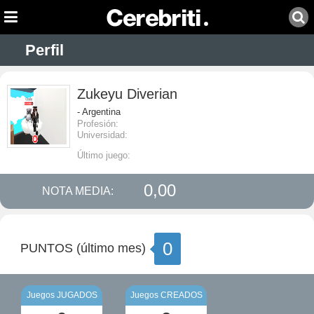
Perfil
Zukeyu Diverian
- Argentina
Profesión:
Universidad:
Último juego:
0,00
NOTA MEDIA:
0
PUNTOS (último mes)
Juegos JUGADOS
Juegos CREADOS