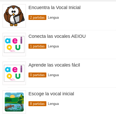
Encuentra la Vocal Inicial
2 partidas
Lengua
Conecta las vocales AEIOU
1 partidas
Lengua
Aprende las vocales fácil
0 partidas
Lengua
Escoge la vocal inicial
8 partidas
Lengua