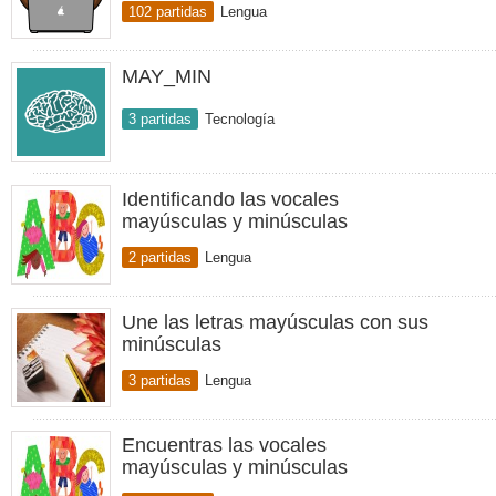
102 partidas
Lengua
MAY_MIN
3 partidas
Tecnología
Identificando las vocales
mayúsculas y minúsculas
2 partidas
Lengua
Une las letras mayúsculas con sus
minúsculas
3 partidas
Lengua
Encuentras las vocales
mayúsculas y minúsculas