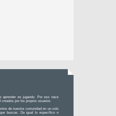
e aprender es jugando. Por eso nace
l creados por los propios usuarios.
entos de nuestra comunidad en un solo
que buscas. Da igual lo específico o