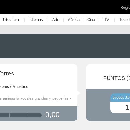
Regís
|
|
|
|
|
|
Literatura
Idiomas
Arte
Música
Cine
TV
Tecno
Torres
PUNTOS (ú
sores / Maestros
Juegos J
is amigas la vocales grandes y pequeñas -
1
0,00