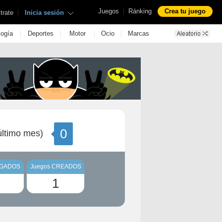
|
Juegos
Ránking
Crea tu juego
|
trate
Inicia sesión
|
|
|
|
logía
Deportes
Motor
Ocio
Marcas
0
ltimo mes)
UGADOS
Juegos CREADOS
1