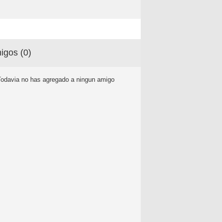
igos (
0
)
Todavia no has agregado a ningun amigo