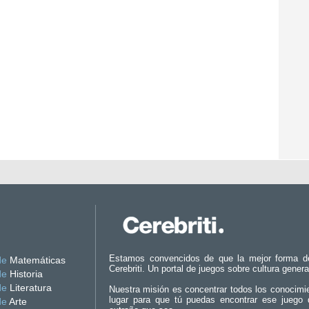
Estamos convencidos de que la mejor forma d
de
Matemáticas
Cerebriti. Un portal de juegos sobre cultura genera
de
Historia
de
Literatura
Nuestra misión es concentrar todos los conocimi
lugar para que tú puedas encontrar ese juego 
de
Arte