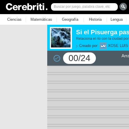
|
|
|
|
|
Ciencias
Matemáticas
Geografía
Historia
Lengua
Si el Pisuerga pas
Relaciona el río con la ciudad por
Creado por:
XOSE LUIS
00/24
Arr