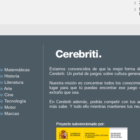
Estamos convencidos de que la mejor forma d
de
Matemáticas
Cerebriti. Un portal de juegos sobre cultura genera
de
Historia
de
Literatura
Nuestra misión es concentrar todos los conocimi
lugar para que tú puedas encontrar ese juego 
de
Arte
extraño que sea.
de
Cine
de
Tecnología
En Cerebriti además, podrás competir con tus a
más sabe. Y todo ello mientras mantienes tus ne
de
Motor
de
Marcas