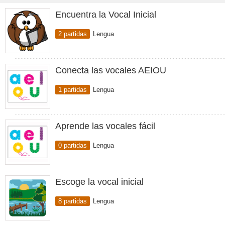
Encuentra la Vocal Inicial
2 partidas
Lengua
Conecta las vocales AEIOU
1 partidas
Lengua
Aprende las vocales fácil
0 partidas
Lengua
Escoge la vocal inicial
8 partidas
Lengua