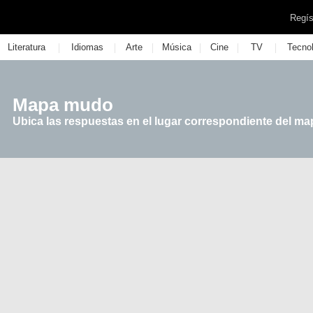
Regís
|
|
|
|
|
|
Literatura
Idiomas
Arte
Música
Cine
TV
Tecno
Mapa mudo
Ubica las respuestas en el lugar correspondiente del ma