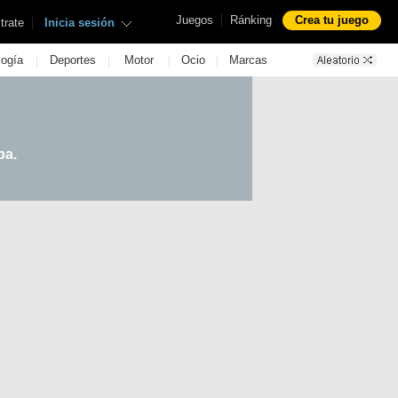
|
Juegos
Ránking
Crea tu juego
|
trate
Inicia sesión
|
|
|
|
logía
Deportes
Motor
Ocio
Marcas
pa.