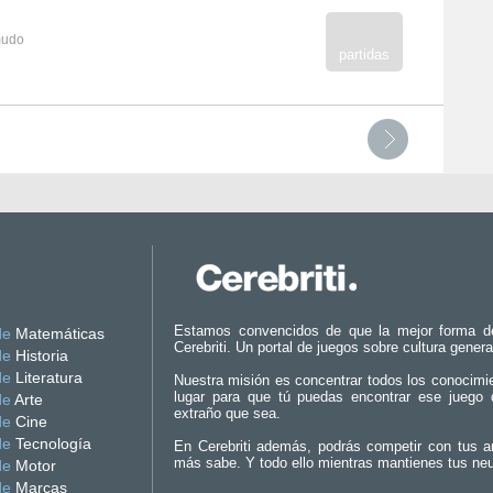
mudo
partidas
Estamos convencidos de que la mejor forma d
de
Matemáticas
Cerebriti. Un portal de juegos sobre cultura genera
de
Historia
de
Literatura
Nuestra misión es concentrar todos los conocimi
lugar para que tú puedas encontrar ese juego 
de
Arte
extraño que sea.
de
Cine
de
Tecnología
En Cerebriti además, podrás competir con tus a
más sabe. Y todo ello mientras mantienes tus ne
de
Motor
de
Marcas