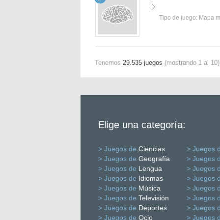
Tipo de juego:
Mapa 
Tenemos
29.535 juegos
(mostrando 1 al 10)
Elige una categoría:
> Juegos de
Ciencias
> Juegos 
> Juegos de
Geografía
> Juegos 
> Juegos de
Lengua
> Juegos 
> Juegos de
Idiomas
> Juegos 
> Juegos de
Música
> Juegos 
> Juegos de
Televisión
> Juegos 
> Juegos de
Deportes
> Juegos 
> Juegos de
Ocio
> Juegos 