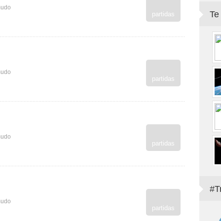
mudo
Te
partidas
mudo
partidas
mudo
partidas
#T
mudo
partidas