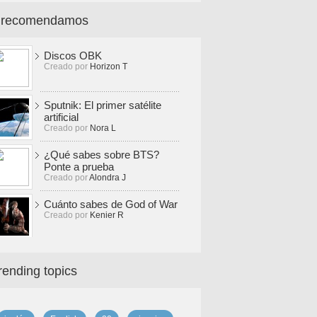
 recomendamos
Discos OBK
Creado por
Horizon T
Sputnik: El primer satélite
artificial
Creado por
Nora L
¿Qué sabes sobre BTS?
Ponte a prueba
Creado por
Alondra J
Cuánto sabes de God of War
Creado por
Kenier R
rending topics