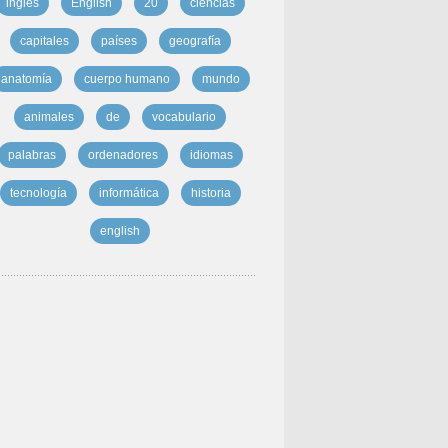
inglés
English
20
ciencias
capitales
países
geografía
anatomía
cuerpo humano
mundo
animales
de
vocabulario
palabras
ordenadores
idiomas
tecnología
informática
historia
english