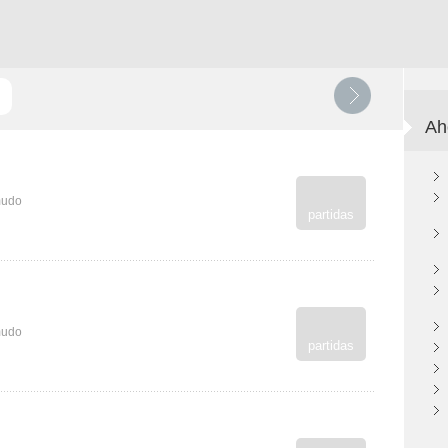
Ah
mudo
partidas
mudo
partidas