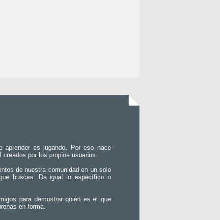
e aprender es jugando. Por eso nace
l creados por los propios usuarios.
entos de nuestra comunidad en un solo
que buscas. Da igual lo específico o
migos para demostrar quién es el que
uronas en forma.