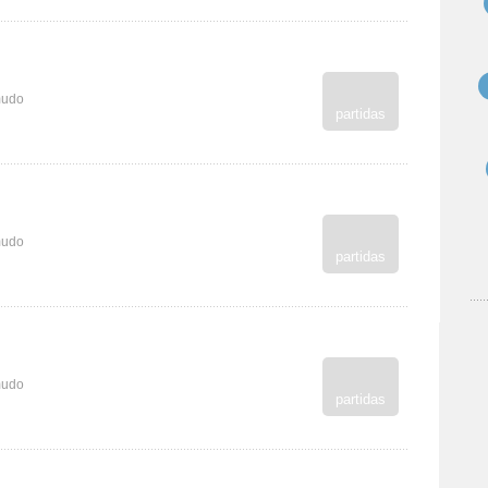
mudo
partidas
mudo
partidas
mudo
partidas