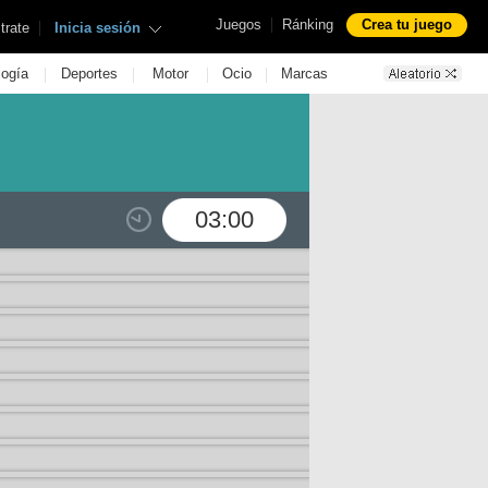
|
Juegos
Ránking
Crea tu juego
|
trate
Inicia sesión
|
|
|
|
logía
Deportes
Motor
Ocio
Marcas
03:00