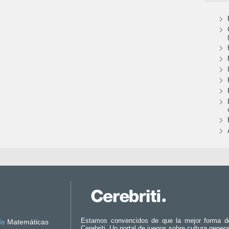
Estamos convencidos de que la mejor forma d
de
Matemáticas
Cerebriti. Un portal de juegos sobre cultura genera