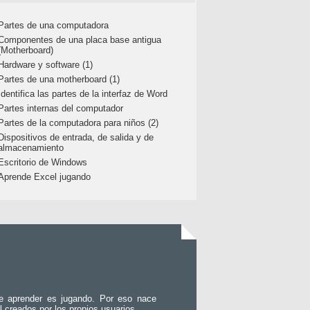
Partes de una computadora
Componentes de una placa base antigua
(Motherboard)
Hardware y software (1)
Partes de una motherboard (1)
Identifica las partes de la interfaz de Word
Partes internas del computador
Partes de la computadora para niños (2)
Dispositivos de entrada, de salida y de
almacenamiento
Escritorio de Windows
Aprende Excel jugando
e aprender es jugando. Por eso nace
l creados por los propios usuarios.