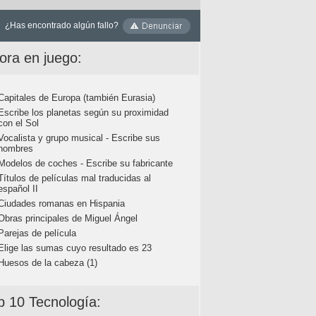
¿Has encontrado algún fallo?
ora en juego:
Capitales de Europa (también Eurasia)
Escribe los planetas según su proximidad
con el Sol
Vocalista y grupo musical - Escribe sus
nombres
Modelos de coches - Escribe su fabricante
Títulos de películas mal traducidas al
español II
Ciudades romanas en Hispania
Obras principales de Miguel Ángel
Parejas de película
Elige las sumas cuyo resultado es 23
Huesos de la cabeza (1)
p 10 Tecnología: