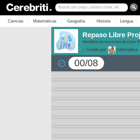
|
|
|
|
|
Ciencias
Matemáticas
Geografía
Historia
Lengua
Repaso Libre Pro
Identifica las funciones de Libre 
Creado por:
Informatica
00/08