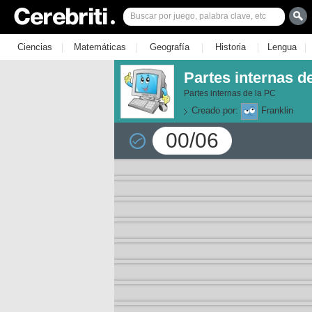
|
|
|
|
|
Ciencias
Matemáticas
Geografía
Historia
Lengua
Partes internas 
Partes internas de la PC
Creado por:
Franklin
00/06