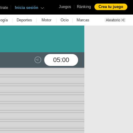
|
Juegos
Ránking
Crea tu juego
|
trate
Inicia sesión
|
|
|
|
logía
Deportes
Motor
Ocio
Marcas
05:00