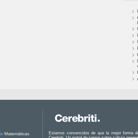
Estamos convencidos de que la mejor forma d
de
Matemáticas
Cerebriti. Un portal de juegos sobre cultura genera