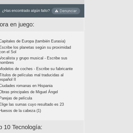
¿Has encontrado algún fallo?
ora en juego:
Capitales de Europa (también Eurasia)
Escribe los planetas según su proximidad
con el Sol
Vocalista y grupo musical - Escribe sus
nombres
Modelos de coches - Escribe su fabricante
Títulos de películas mal traducidas al
español II
Ciudades romanas en Hispania
Obras principales de Miguel Ángel
Parejas de película
Elige las sumas cuyo resultado es 23
Huesos de la cabeza (1)
p 10 Tecnología: