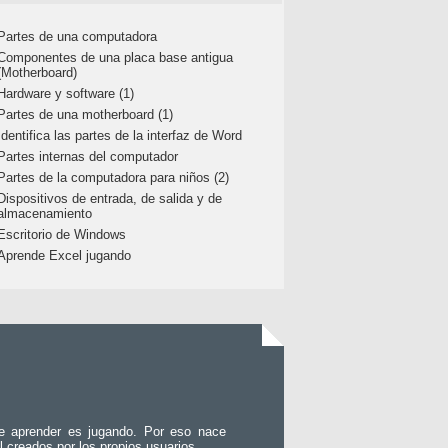
Partes de una computadora
Componentes de una placa base antigua
(Motherboard)
Hardware y software (1)
Partes de una motherboard (1)
Identifica las partes de la interfaz de Word
Partes internas del computador
Partes de la computadora para niños (2)
Dispositivos de entrada, de salida y de
almacenamiento
Escritorio de Windows
Aprende Excel jugando
e aprender es jugando. Por eso nace
l creados por los propios usuarios.