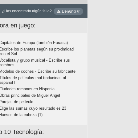
¿Has encontrado algún fallo?
ora en juego:
Capitales de Europa (también Eurasia)
Escribe los planetas según su proximidad
con el Sol
Vocalista y grupo musical - Escribe sus
nombres
Modelos de coches - Escribe su fabricante
Títulos de películas mal traducidas al
español II
Ciudades romanas en Hispania
Obras principales de Miguel Ángel
Parejas de película
Elige las sumas cuyo resultado es 23
Huesos de la cabeza (1)
p 10 Tecnología: