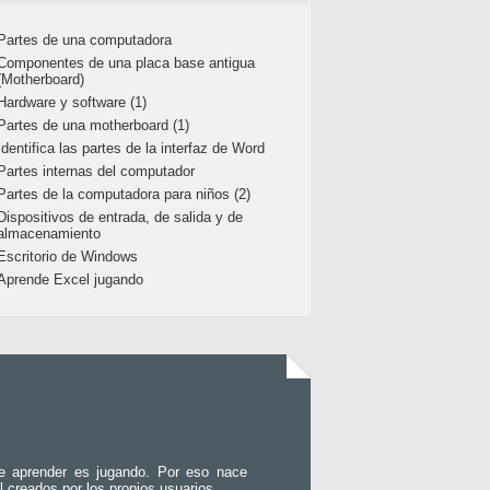
Partes de una computadora
Componentes de una placa base antigua
(Motherboard)
Hardware y software (1)
Partes de una motherboard (1)
Identifica las partes de la interfaz de Word
Partes internas del computador
Partes de la computadora para niños (2)
Dispositivos de entrada, de salida y de
almacenamiento
Escritorio de Windows
Aprende Excel jugando
e aprender es jugando. Por eso nace
l creados por los propios usuarios.