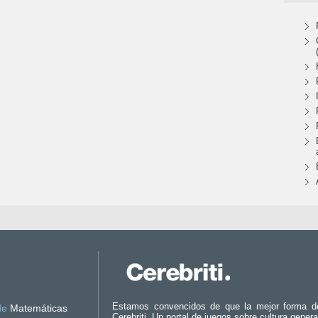
Estamos convencidos de que la mejor forma d
de
Matemáticas
Cerebriti. Un portal de juegos sobre cultura genera