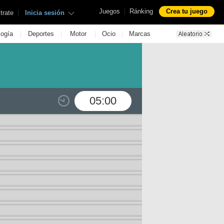
|
Juegos
Ránking
Crea tu juego
|
trate
Inicia sesión
|
|
|
|
logía
Deportes
Motor
Ocio
Marcas
05:00