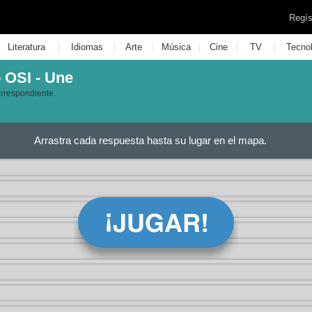
Regís
|
|
|
|
|
|
Literatura
Idiomas
Arte
Música
Cine
TV
Tecno
 OSI - Une
orrespondiente.
Arrastra cada respuesta hasta su lugar en el mapa.