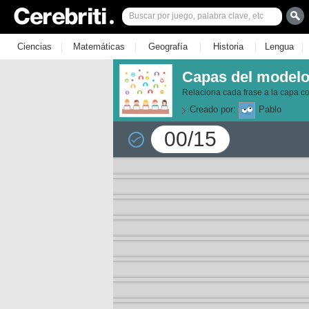
|
|
|
|
|
Ciencias
Matemáticas
Geografía
Historia
Lengua
Capas del modelo
Relaciona cada frase a la capa c
Creado por:
Pablo
00/15