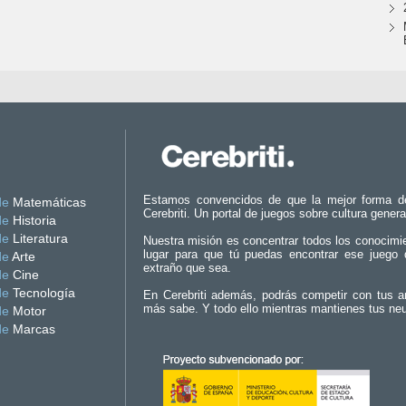
Estamos convencidos de que la mejor forma d
de
Matemáticas
Cerebriti. Un portal de juegos sobre cultura genera
de
Historia
de
Literatura
Nuestra misión es concentrar todos los conocimi
lugar para que tú puedas encontrar ese juego 
de
Arte
extraño que sea.
de
Cine
de
Tecnología
En Cerebriti además, podrás competir con tus a
más sabe. Y todo ello mientras mantienes tus ne
de
Motor
de
Marcas