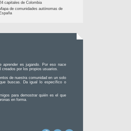
24 capitales de Colombia
Mapa de comunidades autónomas de
España
e aprender es jugando. Por eso nace
l creados por los propios usuarios.
entos de nuestra comunidad en un solo
que buscas. Da igual lo específico o
migos para demostrar quién es el que
uronas en forma.