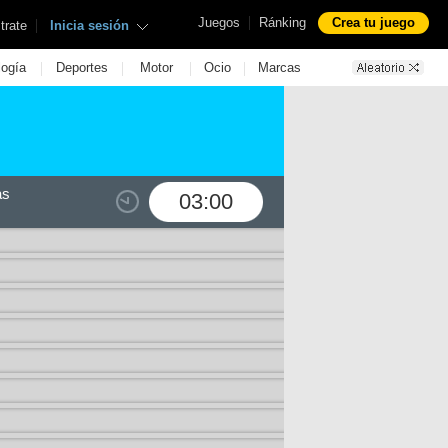
|
Juegos
Ránking
Crea tu juego
|
trate
Inicia sesión
|
|
|
|
logía
Deportes
Motor
Ocio
Marcas
as
03:00