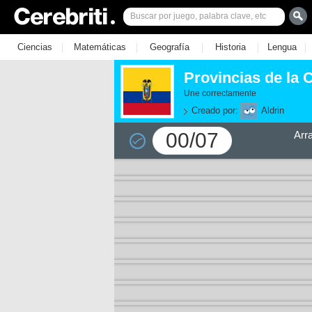
|
|
|
|
|
Ciencias
Matemáticas
Geografía
Historia
Lengua
Provincias de la 
Une correctamente
Creado por:
Aldrin
00/07
Arr