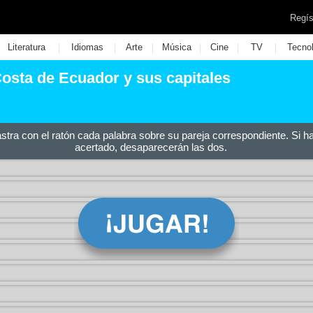
Regís
|
|
|
|
|
|
Literatura
Idiomas
Arte
Música
Cine
TV
Tecno
Costa de Ecuador y sus capitales
astra con el ratón cada palabra sobre su pareja correspondiente. Si h
acertado, desaparecerán las dos.