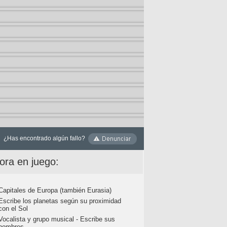
¿Has encontrado algún fallo?
ora en juego:
Capitales de Europa (también Eurasia)
Escribe los planetas según su proximidad
con el Sol
Vocalista y grupo musical - Escribe sus
nombres