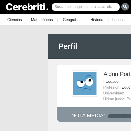
|
|
|
|
|
Ciencias
Matemáticas
Geografía
Historia
Lengua
Perfil
Aldrin Porti
- Ecuador
Profesión:
Educ
Universidad:
Último juego: Pr
NOTA MEDIA: