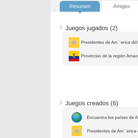
Resumen
Amigos
Juegos jugados (
2
)
Presidentes de Am´´erica del
Provincias de la región Amaz
Juegos creados (
6
)
Encuentra los países de 
Presidentes de Am´´erica d