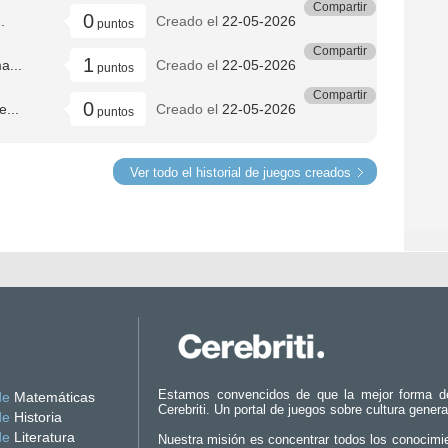
Compartir
0
.
Creado el
22-05-2026
puntos
Compartir
1
a...
Creado el
22-05-2026
puntos
Compartir
0
e...
Creado el
22-05-2026
puntos
Ver todo el historial de juegos creados
Estamos convencidos de que la mejor forma d
de
Matemáticas
Cerebriti. Un portal de juegos sobre cultura genera
de
Historia
de
Literatura
Nuestra misión es concentrar todos los conocimi