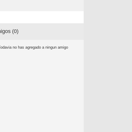
igos (
0
)
Todavia no has agregado a ningun amigo