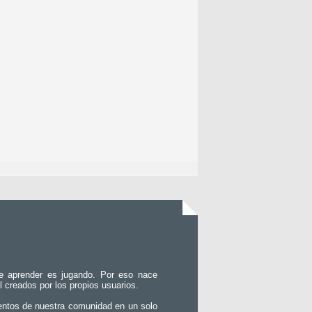
e aprender es jugando. Por eso nace
l creados por los propios usuarios.
entos de nuestra comunidad en un solo