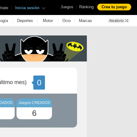
|
Juegos
Ránking
Crea tu juego
|
trate
Inicia sesión
|
|
|
|
logía
Deportes
Motor
Ocio
Marcas
0
ltimo mes)
UGADOS
Juegos CREADOS
6