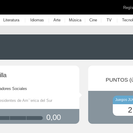
Regís
|
|
|
|
|
|
Literatura
Idiomas
Arte
Música
Cine
TV
Tecno
lla
PUNTOS (ú
adores Sociales
Juegos J
esidentes de Am´´erica del Sur
2
0,00