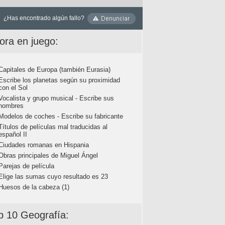
¿Has encontrado algún fallo?
ora en juego:
Capitales de Europa (también Eurasia)
Escribe los planetas según su proximidad
con el Sol
Vocalista y grupo musical - Escribe sus
nombres
Modelos de coches - Escribe su fabricante
Títulos de películas mal traducidas al
español II
Ciudades romanas en Hispania
Obras principales de Miguel Ángel
Parejas de película
Elige las sumas cuyo resultado es 23
Huesos de la cabeza (1)
p 10 Geografía: