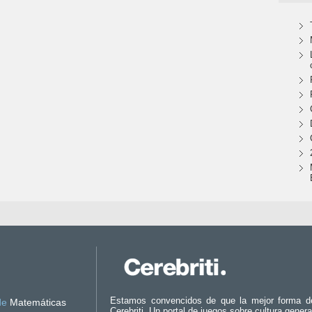
Estamos convencidos de que la mejor forma d
de
Matemáticas
Cerebriti. Un portal de juegos sobre cultura genera