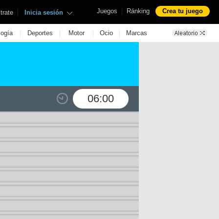
|
Juegos
Ránking
Crea tu juego
|
trate
Inicia sesión
|
|
|
|
logía
Deportes
Motor
Ocio
Marcas
06:00