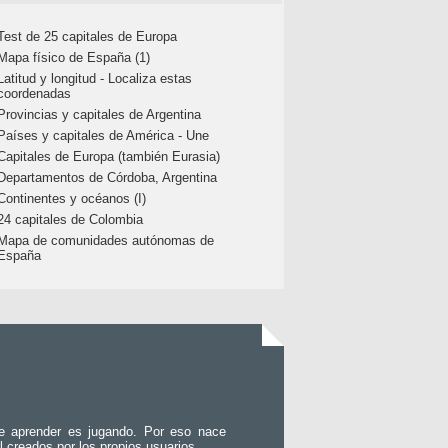
Test de 25 capitales de Europa
Mapa físico de España (1)
Latitud y longitud - Localiza estas
coordenadas
Provincias y capitales de Argentina
Países y capitales de América - Une
Capitales de Europa (también Eurasia)
Departamentos de Córdoba, Argentina
Continentes y océanos (I)
24 capitales de Colombia
Mapa de comunidades autónomas de
España
e aprender es jugando. Por eso nace
l creados por los propios usuarios.