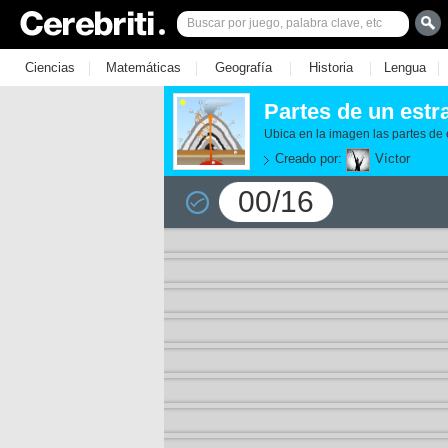
|
|
|
|
|
Ciencias
Matemáticas
Geografía
Historia
Lengua
Partes de un estr
Ubica en la imagen las partes de 
Creado por:
Víctor
00/16