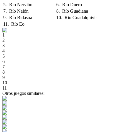
5. Río Nervión
6. Río Duero
7. Río Nalón
8. Río Guadiana
9. Río Bidasoa
10. Rio Guadalquivir
11. Río Eo
1
2
3
4
5
6
7
8
9
10
11
Otros juegos similares: