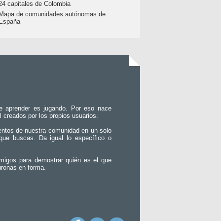
24 capitales de Colombia
Mapa de comunidades autónomas de
España
e aprender es jugando. Por eso nace
l creados por los propios usuarios.
entos de nuestra comunidad en un solo
que buscas. Da igual lo específico o
migos para demostrar quién es el que
uronas en forma.