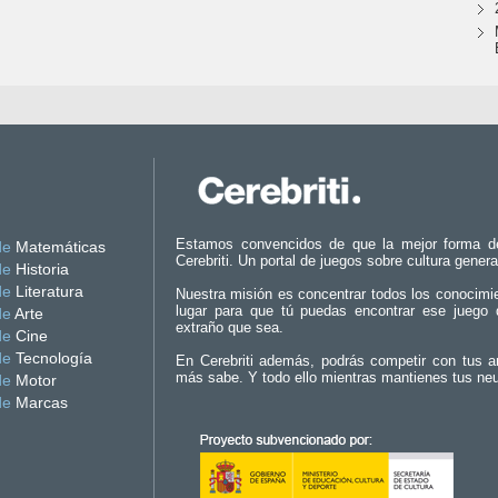
Estamos convencidos de que la mejor forma d
de
Matemáticas
Cerebriti. Un portal de juegos sobre cultura genera
de
Historia
de
Literatura
Nuestra misión es concentrar todos los conocimi
lugar para que tú puedas encontrar ese juego 
de
Arte
extraño que sea.
de
Cine
de
Tecnología
En Cerebriti además, podrás competir con tus a
más sabe. Y todo ello mientras mantienes tus ne
de
Motor
de
Marcas