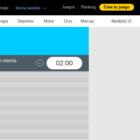
|
Juegos
Ránking
Crea tu juego
|
trate
Inicia sesión
|
|
|
|
logía
Deportes
Motor
Ocio
Marcas
 intenta
02:00