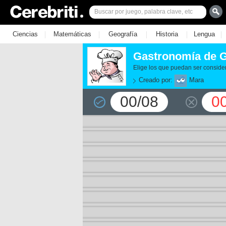
|
|
|
|
|
Ciencias
Matemáticas
Geografía
Historia
Lengua
Gastronomía de G
Elige los que puedan ser consider
Creado por:
Mara
00/08
0