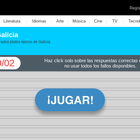
Regís
|
|
|
|
|
|
Literatura
Idiomas
Arte
Música
Cine
TV
Tecno
alicia
ados platos típicos de Galicia
0/02
Haz click solo sobre las respuestas correctas e
no usar todos los fallos disponibles.