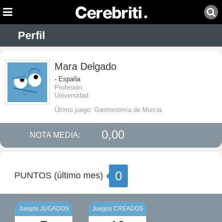
Perfil
Mara Delgado
- España
Profesión:
Universidad:
Último juego: Gastronomía de Murcia
0,00
NOTA MEDIA:
0
PUNTOS (último mes)
Juegos JUGADOS
Juegos CREADOS