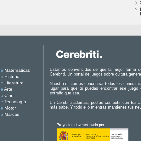
Estamos convencidos de que la mejor forma d
de
Matemáticas
Cerebriti. Un portal de juegos sobre cultura genera
de
Historia
de
Literatura
Nuestra misión es concentrar todos los conocimi
lugar para que tú puedas encontrar ese juego 
de
Arte
extraño que sea.
de
Cine
de
Tecnología
En Cerebriti además, podrás competir con tus a
más sabe. Y todo ello mientras mantienes tus ne
de
Motor
de
Marcas