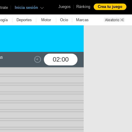
|
Juegos
Ránking
Crea tu juego
|
trate
Inicia sesión
|
|
|
|
logía
Deportes
Motor
Ocio
Marcas
as
02:00