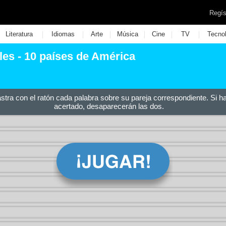
Regís
|
|
|
|
|
|
Literatura
Idiomas
Arte
Música
Cine
TV
Tecno
les - 10 países de América
astra con el ratón cada palabra sobre su pareja correspondiente. Si h
acertado, desaparecerán las dos.