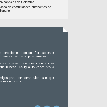
24 capitales de Colombia
Mapa de comunidades autónomas de
España
e aprender es jugando. Por eso nace
l creados por los propios usuarios.
entos de nuestra comunidad en un solo
que buscas. Da igual lo específico o
migos para demostrar quién es el que
uronas en forma.