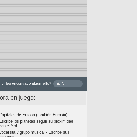
¿Has encontrado algún fallo?
ora en juego:
Capitales de Europa (también Eurasia)
Escribe los planetas según su proximidad
con el Sol
Vocalista y grupo musical - Escribe sus
nombres