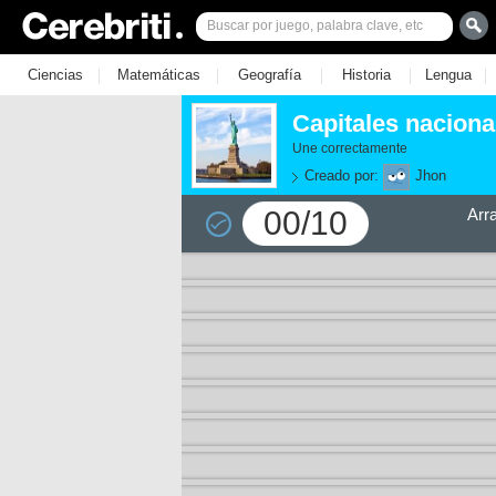
|
|
|
|
|
Ciencias
Matemáticas
Geografía
Historia
Lengua
Capitales naciona
Une correctamente
Creado por:
Jhon
00/10
Arr