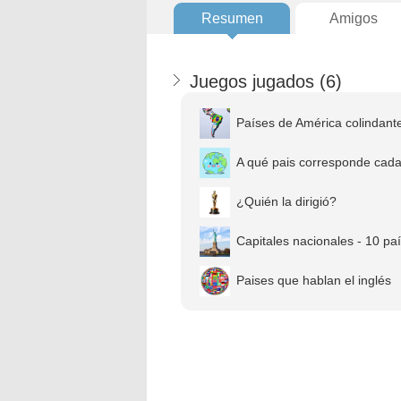
Resumen
Amigos
Juegos jugados (
6
)
Países de América colindante
A qué pais corresponde cad
¿Quién la dirigió?
Capitales nacionales - 10 pa
Paises que hablan el inglés