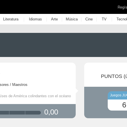
Regís
|
|
|
|
|
|
Literatura
Idiomas
Arte
Música
Cine
TV
Tecno
PUNTOS (ú
sores / Maestros
Juegos J
aíses de América colindantes con el océano
6
0,00