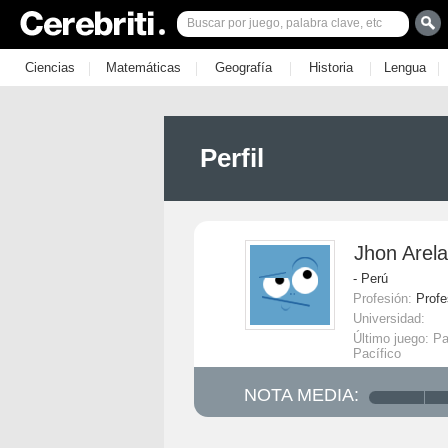
|
|
|
|
|
Ciencias
Matemáticas
Geografía
Historia
Lengua
Perfil
Jhon Arela
- Perú
Profesión:
Profe
Universidad:
Último juego: P
Pacífico
NOTA MEDIA: