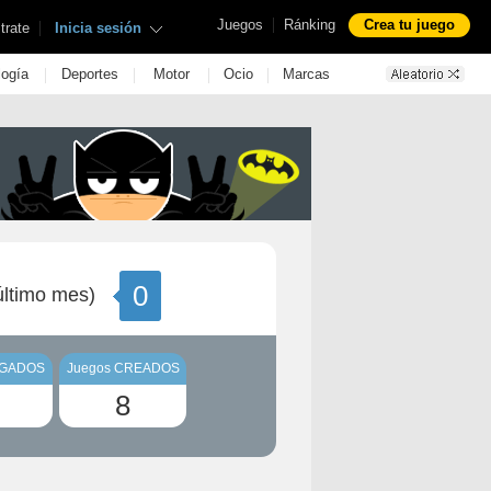
|
Juegos
Ránking
Crea tu juego
|
trate
Inicia sesión
|
|
|
|
logía
Deportes
Motor
Ocio
Marcas
0
ltimo mes)
UGADOS
Juegos CREADOS
8