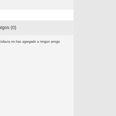
igos (
0
)
Todavia no has agregado a ningun amigo