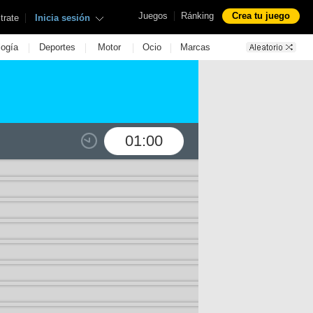
|
Juegos
Ránking
Crea tu juego
|
trate
Inicia sesión
|
|
|
|
logía
Deportes
Motor
Ocio
Marcas
01:00