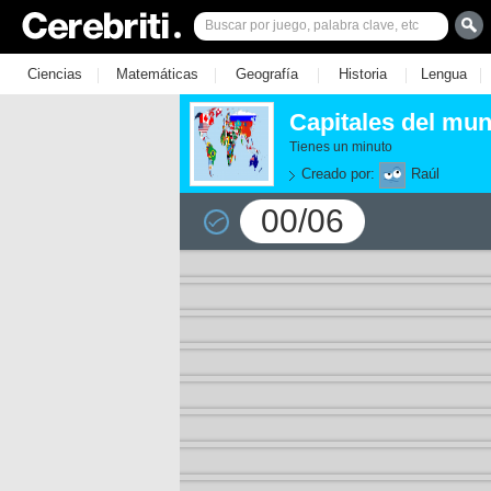
|
|
|
|
|
Ciencias
Matemáticas
Geografía
Historia
Lengua
Capitales del mu
Tienes un minuto
Creado por:
Raúl
00/06