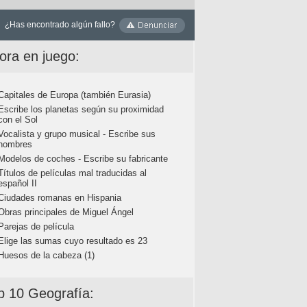
¿Has encontrado algún fallo?
ora en juego:
Capitales de Europa (también Eurasia)
Escribe los planetas según su proximidad
con el Sol
Vocalista y grupo musical - Escribe sus
nombres
Modelos de coches - Escribe su fabricante
Títulos de películas mal traducidas al
español II
Ciudades romanas en Hispania
Obras principales de Miguel Ángel
Parejas de película
Elige las sumas cuyo resultado es 23
Huesos de la cabeza (1)
p 10 Geografía: