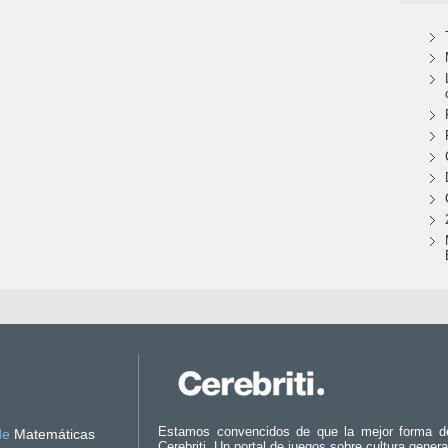
Estamos convencidos de que la mejor forma d
de
Matemáticas
Cerebriti. Un portal de juegos sobre cultura genera