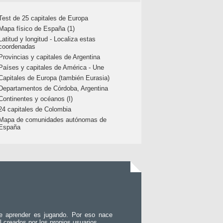
Test de 25 capitales de Europa
Mapa físico de España (1)
Latitud y longitud - Localiza estas
coordenadas
Provincias y capitales de Argentina
Países y capitales de América - Une
Capitales de Europa (también Eurasia)
Departamentos de Córdoba, Argentina
Continentes y océanos (I)
24 capitales de Colombia
Mapa de comunidades autónomas de
España
e aprender es jugando. Por eso nace
l creados por los propios usuarios.