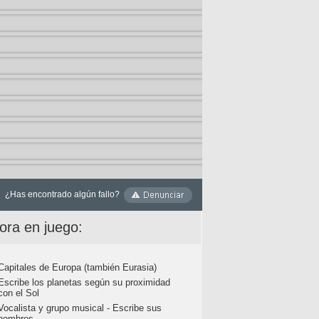
¿Has encontrado algún fallo?
ora en juego:
Capitales de Europa (también Eurasia)
Escribe los planetas según su proximidad
con el Sol
Vocalista y grupo musical - Escribe sus
nombres