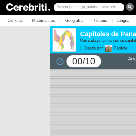
|
|
|
|
|
Ciencias
Matemáticas
Geografía
Historia
Lengua
Capitales de Pan
Une cada provincia con su capital
Creado por:
Patricia
00/10
Arr