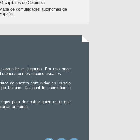
24 capitales de Colombia
Mapa de comunidades autónomas de
España
e aprender es jugando. Por eso nace
l creados por los propios usuarios.
entos de nuestra comunidad en un solo
que buscas. Da igual lo específico o
migos para demostrar quién es el que
uronas en forma.