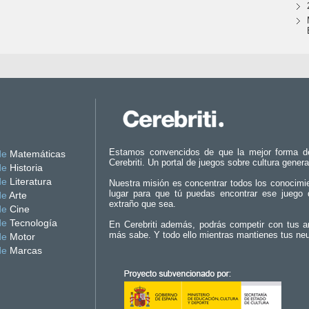
Estamos convencidos de que la mejor forma d
de
Matemáticas
Cerebriti. Un portal de juegos sobre cultura genera
de
Historia
de
Literatura
Nuestra misión es concentrar todos los conocimi
lugar para que tú puedas encontrar ese juego 
de
Arte
extraño que sea.
de
Cine
de
Tecnología
En Cerebriti además, podrás competir con tus a
más sabe. Y todo ello mientras mantienes tus ne
de
Motor
de
Marcas