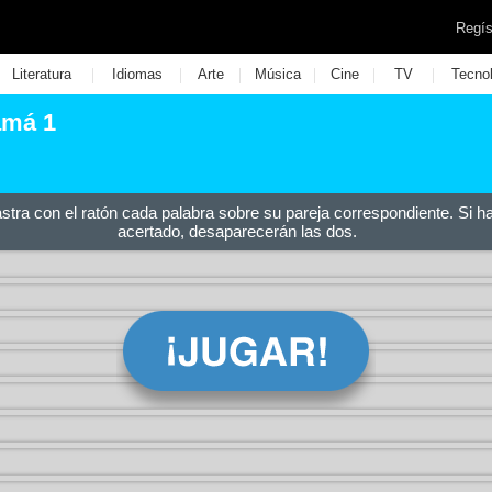
Regís
|
|
|
|
|
|
Literatura
Idiomas
Arte
Música
Cine
TV
Tecno
amá 1
astra con el ratón cada palabra sobre su pareja correspondiente. Si h
acertado, desaparecerán las dos.