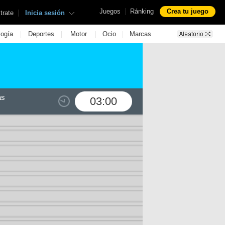
|
Juegos
Ránking
Crea tu juego
|
trate
Inicia sesión
|
|
|
|
logía
Deportes
Motor
Ocio
Marcas
as
03:00