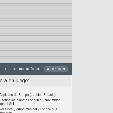
¿Has encontrado algún fallo?
ora en juego:
Capitales de Europa (también Eurasia)
Escribe los planetas según su proximidad
con el Sol
Vocalista y grupo musical - Escribe sus
nombres