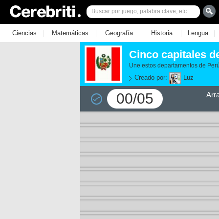
|
|
|
|
|
Ciencias
Matemáticas
Geografía
Historia
Lengua
Cinco capitales d
Une estos departamentos de Perú 
Creado por:
Luz
00/05
Arr