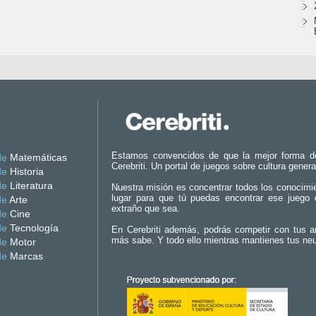
Estamos convencidos de que la mejor forma d
de
Matemáticas
Cerebriti. Un portal de juegos sobre cultura genera
de
Historia
de
Literatura
Nuestra misión es concentrar todos los conocimi
lugar para que tú puedas encontrar ese juego 
de
Arte
extraño que sea.
de
Cine
de
Tecnología
En Cerebriti además, podrás competir con tus a
más sabe. Y todo ello mientras mantienes tus ne
de
Motor
de
Marcas