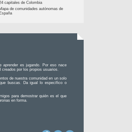
24 capitales de Colombia
Mapa de comunidades autónomas de
España
e aprender es jugando. Por eso nace
l creados por los propios usuarios.
entos de nuestra comunidad en un solo
que buscas. Da igual lo específico o
migos para demostrar quién es el que
uronas en forma.