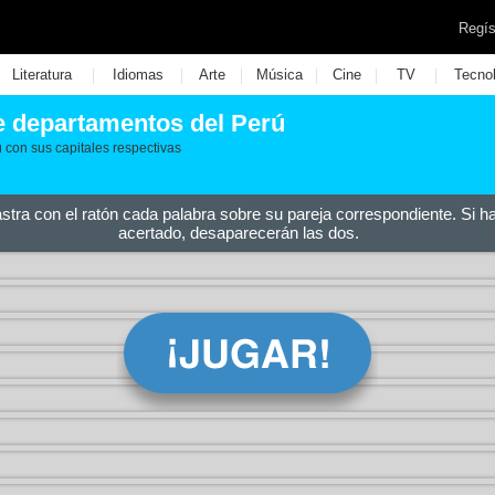
Regís
|
|
|
|
|
|
Literatura
Idiomas
Arte
Música
Cine
TV
Tecno
e departamentos del Perú
con sus capitales respectivas
astra con el ratón cada palabra sobre su pareja correspondiente. Si h
acertado, desaparecerán las dos.