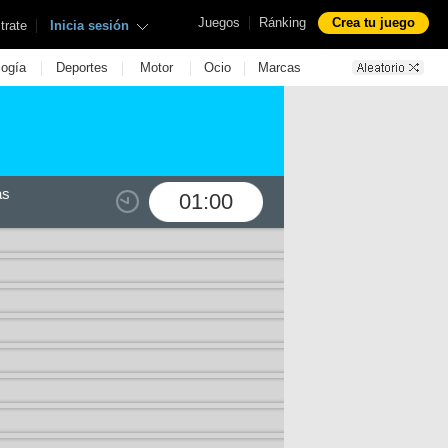
|
Juegos
Ránking
Crea tu juego
|
trate
Inicia sesión
|
|
|
|
logía
Deportes
Motor
Ocio
Marcas
as
01:00