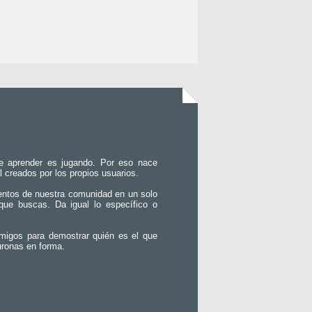
e aprender es jugando. Por eso nace
l creados por los propios usuarios.
entos de nuestra comunidad en un solo
que buscas. Da igual lo específico o
migos para demostrar quién es el que
uronas en forma.