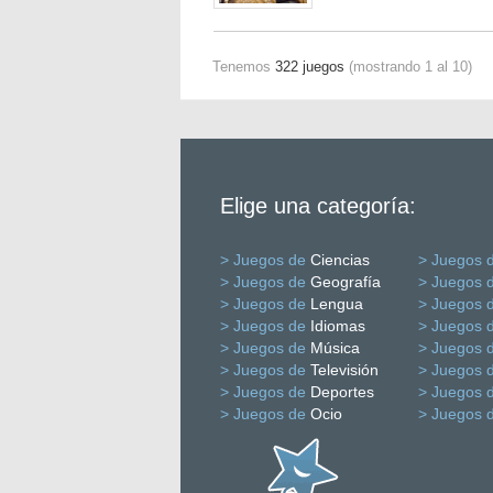
Tenemos
322 juegos
(mostrando 1 al 10)
Elige una categoría:
> Juegos de
Ciencias
> Juegos 
> Juegos de
Geografía
> Juegos 
> Juegos de
Lengua
> Juegos 
> Juegos de
Idiomas
> Juegos 
> Juegos de
Música
> Juegos 
> Juegos de
Televisión
> Juegos 
> Juegos de
Deportes
> Juegos 
> Juegos de
Ocio
> Juegos 