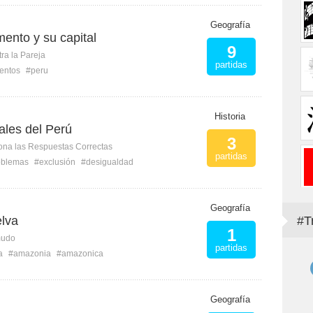
Geografía
ento y su capital
9
ra la Pareja
partidas
entos
#peru
Historia
ales del Perú
3
ona las Respuestas Correctas
partidas
oblemas
#exclusión
#desigualdad
Geografía
elva
#T
1
mudo
partidas
a
#amazonia
#amazonica
Geografía