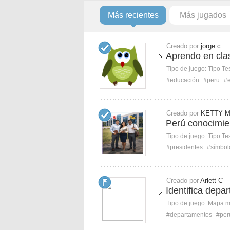
Más recientes
Más jugados
Creado por
jorge c
Aprendo en cla
Tipo de juego:
Tipo Te
#educación
#peru
#
Creado por
KETTY 
Perú conocimie
Tipo de juego:
Tipo Te
#presidentes
#símbol
Creado por
Arlett C
Identifica depa
Tipo de juego:
Mapa 
#departamentos
#per