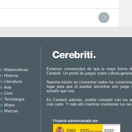
Estamos convencidos de que la mejor forma d
de
Matemáticas
Cerebriti. Un portal de juegos sobre cultura genera
de
Historia
de
Literatura
Nuestra misión es concentrar todos los conocimi
lugar para que tú puedas encontrar ese juego 
de
Arte
extraño que sea.
de
Cine
de
Tecnología
En Cerebriti además, podrás competir con tus a
más sabe. Y todo ello mientras mantienes tus ne
de
Motor
de
Marcas