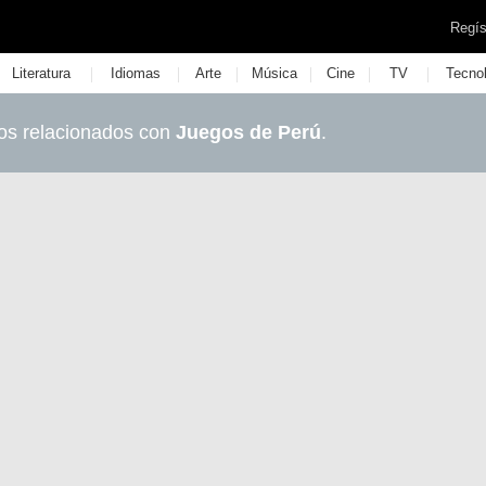
Regís
|
|
|
|
|
|
Literatura
Idiomas
Arte
Música
Cine
TV
Tecno
os relacionados con
Juegos de Perú
.