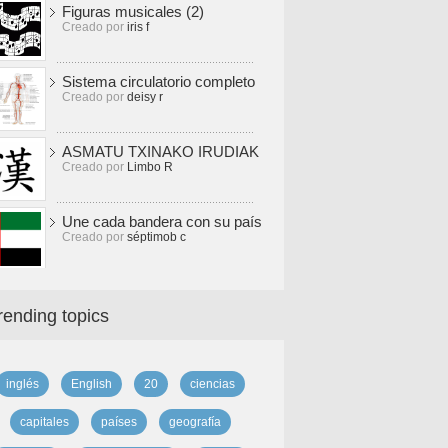
Figuras musicales (2)
Creado por
iris f
Sistema circulatorio completo
Creado por
deisy r
ASMATU TXINAKO IRUDIAK
Creado por
Limbo R
Une cada bandera con su país
Creado por
séptimob c
rending topics
inglés
English
20
ciencias
capitales
países
geografía