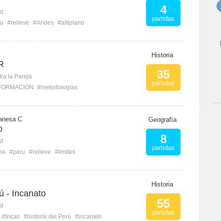
4
st
partidas
ru
#relieve
#Andes
#altiplano
Historia
R
35
ra la Pareja
partidas
FORMACION
#metodologías
banesa C
Geografía
o
8
st
partidas
na
#peru
#relieve
#limites
Historia
ú - Incanato
55
st
partidas
#Incas
#historia del Perú
#incanato