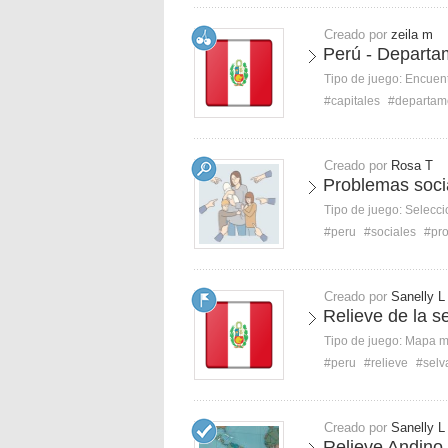
Creado por
zeila m
Perú - Departam
Tipo de juego:
Encuent
#capitales
#departam
Creado por
Rosa T
Problemas soci
Tipo de juego:
Selecci
#peru
#sociales
#pr
Creado por
Sanelly L
Relieve de la s
Tipo de juego:
Mapa 
#peru
#relieve
#selv
Creado por
Sanelly L
Relieve Andino