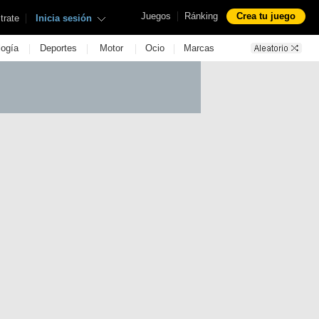
|
Juegos
Ránking
Crea tu juego
|
trate
Inicia sesión
|
|
|
|
logía
Deportes
Motor
Ocio
Marcas