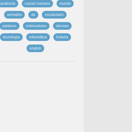
anatomía
cuerpo humano
mundo
animales
de
vocabulario
palabras
ordenadores
idiomas
tecnología
informática
historia
english