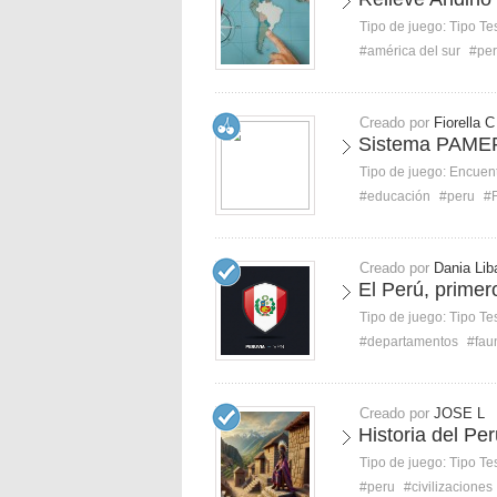
Tipo de juego:
Tipo Te
#américa del sur
#pe
Creado por
Fiorella C
Sistema PAME
Tipo de juego:
Encuent
#educación
#peru
#
Creado por
Dania Li
El Perú, primer
Tipo de juego:
Tipo Te
#departamentos
#fau
Creado por
JOSE L
Historia del Per
Tipo de juego:
Tipo Te
#peru
#civilizaciones