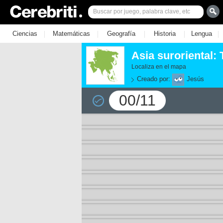
|
|
|
|
|
Ciencias
Matemáticas
Geografía
Historia
Lengua
Asia suroriental:
Localiza en el mapa
Creado por:
Jesús
00/11