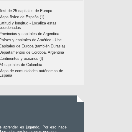
Test de 25 capitales de Europa
Mapa físico de España (1)
Latitud y longitud - Localiza estas
coordenadas
Provincias y capitales de Argentina
Países y capitales de América - Une
Capitales de Europa (también Eurasia)
Departamentos de Córdoba, Argentina
Continentes y océanos (I)
24 capitales de Colombia
Mapa de comunidades autónomas de
España
e aprender es jugando. Por eso nace
l creados por los propios usuarios.