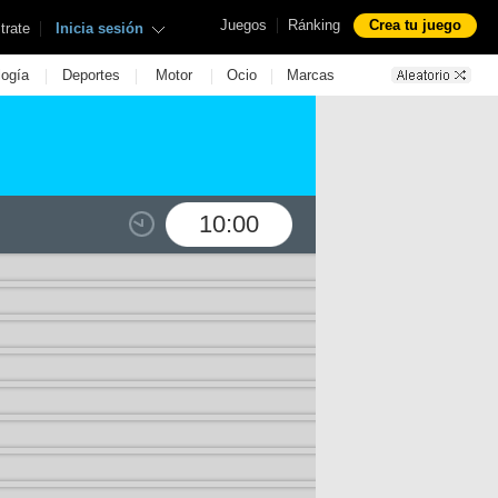
|
Juegos
Ránking
Crea tu juego
|
trate
Inicia sesión
|
|
|
|
logía
Deportes
Motor
Ocio
Marcas
10:00