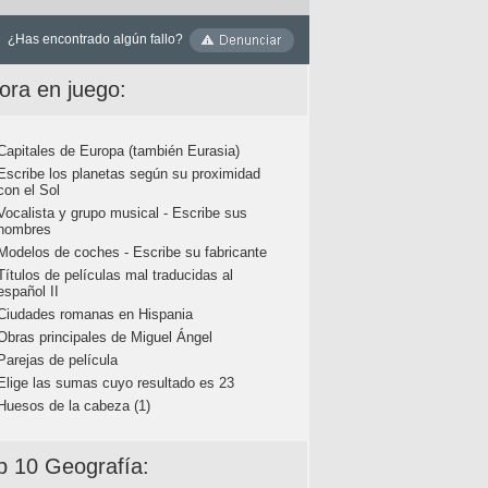
¿Has encontrado algún fallo?
ora en juego:
Capitales de Europa (también Eurasia)
Escribe los planetas según su proximidad
con el Sol
Vocalista y grupo musical - Escribe sus
nombres
Modelos de coches - Escribe su fabricante
Títulos de películas mal traducidas al
español II
Ciudades romanas en Hispania
Obras principales de Miguel Ángel
Parejas de película
Elige las sumas cuyo resultado es 23
Huesos de la cabeza (1)
p 10 Geografía: