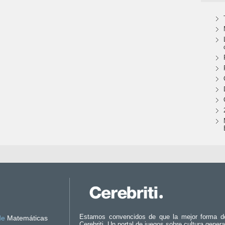
Estamos convencidos de que la mejor forma d
de
Matemáticas
Cerebriti. Un portal de juegos sobre cultura genera