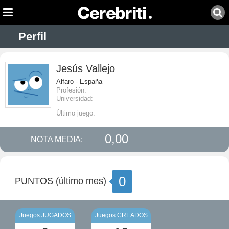
Perfil
Jesús Vallejo
Alfaro - España
Profesión:
Universidad:
Último juego:
0,00
NOTA MEDIA:
0
PUNTOS (último mes)
Juegos JUGADOS
Juegos CREADOS