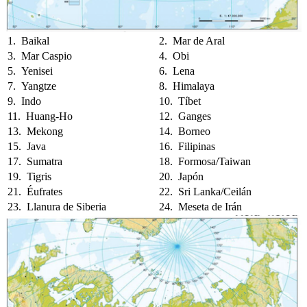
1. Baikal
2. Mar de Aral
3. Mar Caspio
4. Obi
5. Yenisei
6. Lena
7. Yangtze
8. Himalaya
9. Indo
10. Tíbet
11. Huang-Ho
12. Ganges
13. Mekong
14. Borneo
15. Java
16. Filipinas
17. Sumatra
18. Formosa/Taiwan
19. Tigris
20. Japón
21. Éufrates
22. Sri Lanka/Ceilán
23. Llanura de Siberia
24. Meseta de Irán