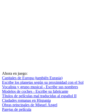
Ahora en juego:
Capitales de Europa (también Eurasia)
Escribe los planetas según su proximidad con el Sol
Vocalista y grupo musical - Escribe sus nombres
Modelos de coches - Escribe su fabricante
Títulos de películas mal traducidas al español II
Ciudades romanas en Hispania
Obras principales de Miguel Ángel
Parejas de película