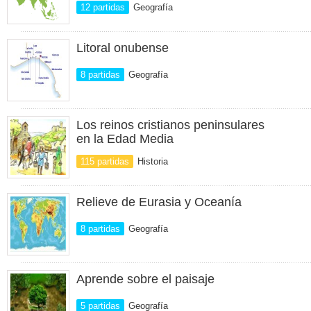
12 partidas
Geografía
Litoral onubense
8 partidas
Geografía
Los reinos cristianos peninsulares
en la Edad Media
115 partidas
Historia
Relieve de Eurasia y Oceanía
8 partidas
Geografía
Aprende sobre el paisaje
5 partidas
Geografía