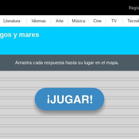
Regís
|
|
|
|
|
|
Literatura
Idiomas
Arte
Música
Cine
TV
Tecno
agos y mares
Arrastra cada respuesta hasta su lugar en el mapa.