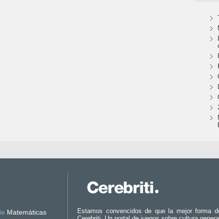
Estamos convencidos de que la mejor forma d
de
Matemáticas
Cerebriti. Un portal de juegos sobre cultura genera