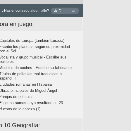
¿Has encontrado algún fallo?
ora en juego:
Capitales de Europa (también Eurasia)
Escribe los planetas según su proximidad
con el Sol
Vocalista y grupo musical - Escribe sus
nombres
Modelos de coches - Escribe su fabricante
Títulos de películas mal traducidas al
español II
Ciudades romanas en Hispania
Obras principales de Miguel Ángel
Parejas de película
Elige las sumas cuyo resultado es 23
Huesos de la cabeza (1)
p 10 Geografía: