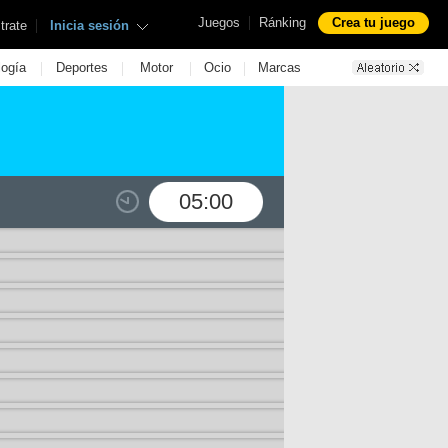
|
Juegos
Ránking
Crea tu juego
|
trate
Inicia sesión
|
|
|
|
logía
Deportes
Motor
Ocio
Marcas
05:00