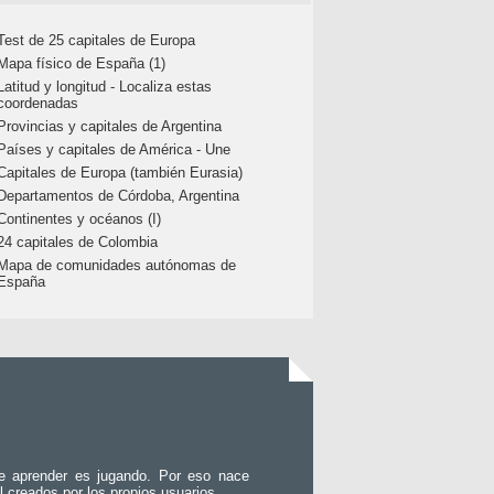
Test de 25 capitales de Europa
Mapa físico de España (1)
Latitud y longitud - Localiza estas
coordenadas
Provincias y capitales de Argentina
Países y capitales de América - Une
Capitales de Europa (también Eurasia)
Departamentos de Córdoba, Argentina
Continentes y océanos (I)
24 capitales de Colombia
Mapa de comunidades autónomas de
España
e aprender es jugando. Por eso nace
l creados por los propios usuarios.