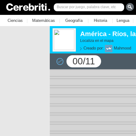
|
|
|
|
|
Ciencias
Matemáticas
Geografía
Historia
Lengua
América - Ríos, l
Localiza en el mapa
Creado por:
Mahmood
00/11