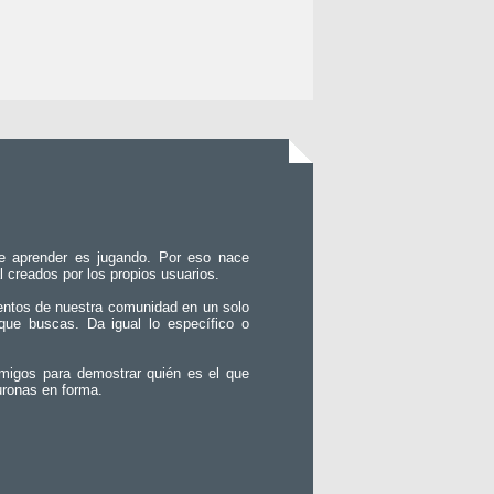
e aprender es jugando. Por eso nace
l creados por los propios usuarios.
entos de nuestra comunidad en un solo
que buscas. Da igual lo específico o
migos para demostrar quién es el que
uronas en forma.