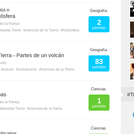
RA H
Geografía
rósfera
2
ra la Pareja
partidas
laneta Tierra
#ciencias de la Tierra
#hidrósfera
Geografía
Tierra - Partes de un volcán
83
mudo
partidas
#volcán
#vulcanismo
#ciencias de la Tierra
Ciencias
pas
#T
1
ra la Pareja
partidas
#planeta Tierra
#ciencias de la Tierra
Ciencias
ilicatos