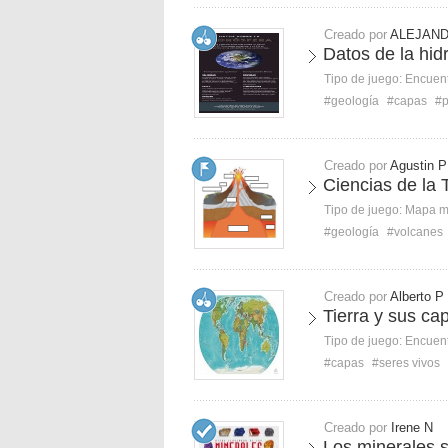
Creado por
ALEJAND
Datos de la hid
Tipo de juego:
Encuent
#geología
#capas
#p
Creado por
Agustin P
Ciencias de la 
Tipo de juego:
Mapa 
#geología
#volcanes
Creado por
Alberto P
Tierra y sus ca
Tipo de juego:
Encuent
#capas
#seres vivos
Creado por
Irene N
Los minerales s