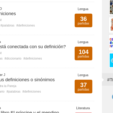
 D
Lengua
niciones
36
st
partidas
#palabras
#definiciones
a
Lengua
stá conectada con su definición?
104
st
partidas
as
#diccionario
#definiciones
er J
Lengua
us definiciones o sinónimos
#T
37
ra la Pareja
partidas
ario
#palabras
#definiciones
a
Literatura
libro El príncipe y el mendigo