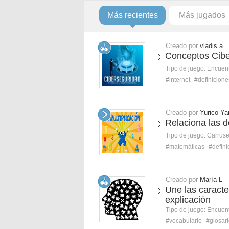
Más recientes
Más jugados
Creado por
vladis a
Conceptos Cibe
Tipo de juego:
Encuent
#internet
#definicione
Creado por
Yurico Ya
Relaciona las d
Tipo de juego:
Carruse
#matemáticas
#defini
Creado por
María L
Une las caracter
explicación
Tipo de juego:
Encuent
#vocabulario
#glosar