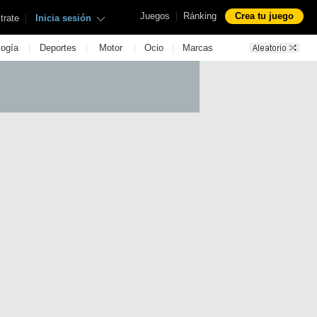
|
Juegos
Ránking
Crea tu juego
|
trate
Inicia sesión
|
|
|
|
logía
Deportes
Motor
Ocio
Marcas