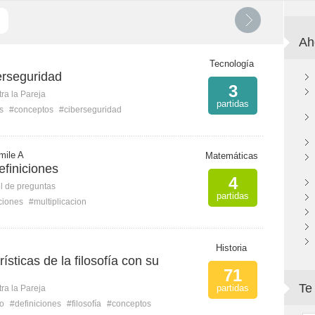
Ah
Tecnología
rseguridad
3
ra la Pareja
partidas
s
#conceptos
#ciberseguridad
mile A
Matemáticas
efiniciones
4
l de preguntas
partidas
ciones
#multiplicacion
Historia
ísticas de la filosofía con su
71
Te
partidas
ra la Pareja
io
#definiciones
#filosofía
#conceptos