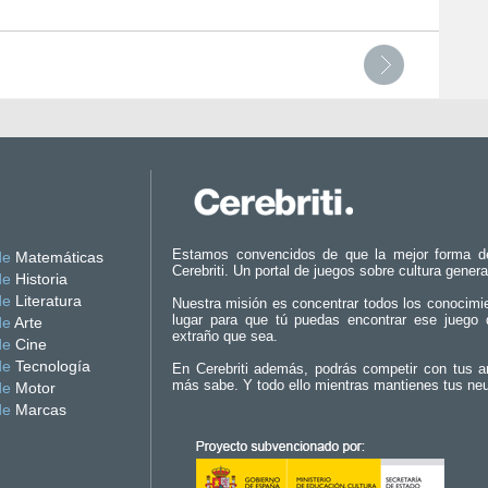
Estamos convencidos de que la mejor forma d
de
Matemáticas
Cerebriti. Un portal de juegos sobre cultura genera
de
Historia
de
Literatura
Nuestra misión es concentrar todos los conocimi
lugar para que tú puedas encontrar ese juego 
de
Arte
extraño que sea.
de
Cine
de
Tecnología
En Cerebriti además, podrás competir con tus a
más sabe. Y todo ello mientras mantienes tus ne
de
Motor
de
Marcas