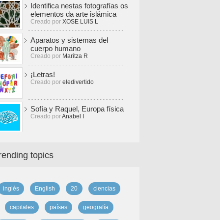
Identifica nestas fotografías os
elementos da arte islámica
Creado por
XOSE LUIS L
Aparatos y sistemas del
cuerpo humano
Creado por
Maritza R
¡Letras!
Creado por
eledivertido
Sofía y Raquel, Europa física
Creado por
Anabel I
rending topics
inglés
English
20
ciencias
capitales
países
geografía