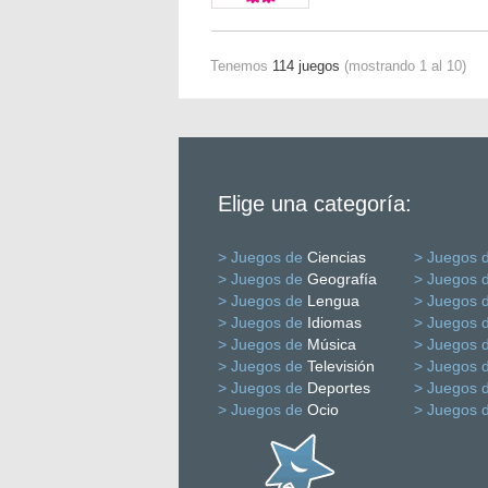
Tenemos
114 juegos
(mostrando 1 al 10)
Elige una categoría:
> Juegos de
Ciencias
> Juegos 
> Juegos de
Geografía
> Juegos 
> Juegos de
Lengua
> Juegos 
> Juegos de
Idiomas
> Juegos 
> Juegos de
Música
> Juegos 
> Juegos de
Televisión
> Juegos 
> Juegos de
Deportes
> Juegos 
> Juegos de
Ocio
> Juegos 