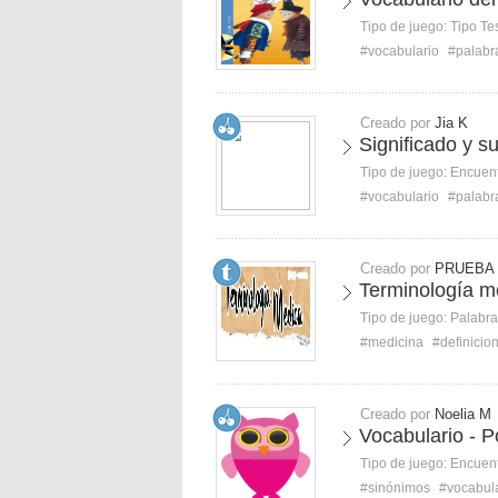
Tipo de juego:
Tipo Te
#vocabulario
#palabr
Creado por
Jia K
Significado y s
Tipo de juego:
Encuent
#vocabulario
#palabr
Creado por
PRUEBA 
Terminología mé
Tipo de juego:
Palabra
#medicina
#definicio
Creado por
Noelia M
Vocabulario - P
Tipo de juego:
Encuent
#sinónimos
#vocabul