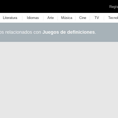
Regís
|
|
|
|
|
|
Literatura
Idiomas
Arte
Música
Cine
TV
Tecno
os relacionados con
Juegos de definiciones
.