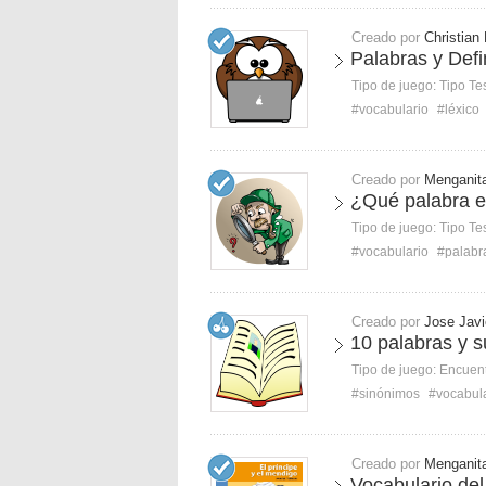
Creado por
Christian
Palabras y Defi
Tipo de juego:
Tipo Te
#vocabulario
#léxico
Creado por
Menganit
¿Qué palabra e
Tipo de juego:
Tipo Te
#vocabulario
#palabr
Creado por
Jose Javi
10 palabras y s
Tipo de juego:
Encuent
#sinónimos
#vocabul
Creado por
Menganit
Vocabulario del 