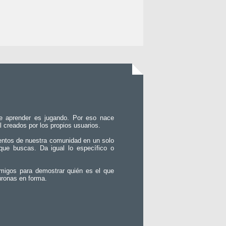
e aprender es jugando. Por eso nace
l creados por los propios usuarios.
entos de nuestra comunidad en un solo
que buscas. Da igual lo específico o
migos para demostrar quién es el que
uronas en forma.