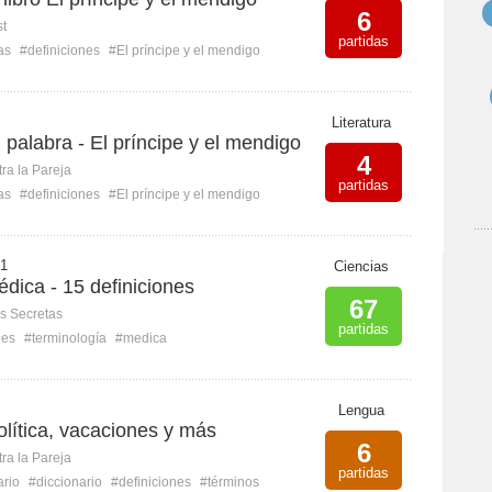
6
st
partidas
as
#definiciones
#El príncipe y el mendigo
Literatura
u palabra - El príncipe y el mendigo
4
ra la Pareja
partidas
as
#definiciones
#El príncipe y el mendigo
1
Ciencias
dica - 15 definiciones
67
s Secretas
partidas
nes
#terminología
#medica
Lengua
olítica, vacaciones y más
6
ra la Pareja
partidas
ario
#diccionario
#definiciones
#términos