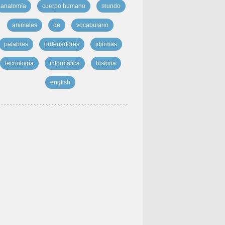
anatomía
cuerpo humano
mundo
animales
de
vocabulario
palabras
ordenadores
idiomas
tecnología
informática
historia
english