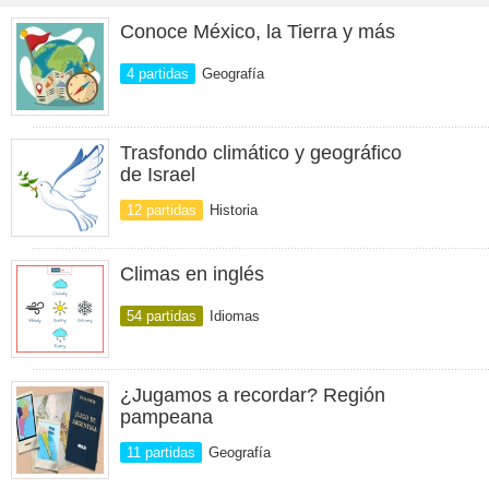
Conoce México, la Tierra y más
4 partidas
Geografía
Trasfondo climático y geográfico
de Israel
12 partidas
Historia
Climas en inglés
54 partidas
Idiomas
¿Jugamos a recordar? Región
pampeana
11 partidas
Geografía