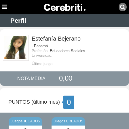
Perfil
Estefanía Bejerano
- Panamá
Profesión:
Educadores Sociales
Universidad:
Último juego:
0,00
NOTA MEDIA:
0
PUNTOS (último mes)
Juegos JUGADOS
Juegos CREADOS