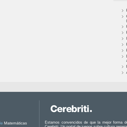
Estamos convencidos de que la mejor forma d
de
Matemáticas
Cerebriti. Un portal de juegos sobre cultura genera