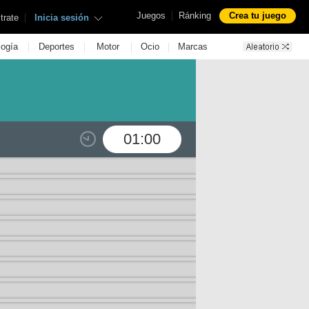
|
Juegos
Ránking
Crea tu juego
|
trate
Inicia sesión
|
|
|
|
logía
Deportes
Motor
Ocio
Marcas
01:00