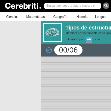
|
|
|
|
|
Ciencias
Matemáticas
Geografía
Historia
Lengua
Tipos de estructu
Identifica correctamente cada tipo
Creado por:
rocio
00/06