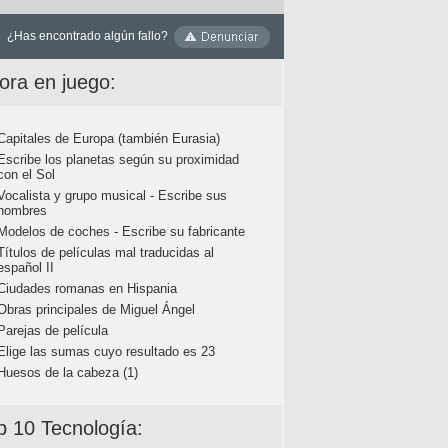
¿Has encontrado algún fallo?
ora en juego:
Capitales de Europa (también Eurasia)
Escribe los planetas según su proximidad
con el Sol
Vocalista y grupo musical - Escribe sus
nombres
Modelos de coches - Escribe su fabricante
Títulos de películas mal traducidas al
español II
Ciudades romanas en Hispania
Obras principales de Miguel Ángel
Parejas de película
Elige las sumas cuyo resultado es 23
Huesos de la cabeza (1)
p 10 Tecnología: