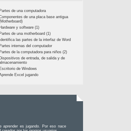
Partes de una computadora
Componentes de una placa base antigua
(Motherboard)
Hardware y software (1)
Partes de una motherboard (1)
Identifica las partes de la interfaz de Word
Partes internas del computador
Partes de la computadora para niños (2)
Dispositivos de entrada, de salida y de
almacenamiento
Escritorio de Windows
Aprende Excel jugando
e aprender es jugando. Por eso nace
l creados por los propios usuarios.