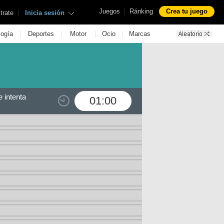
|
Juegos
Ránking
Crea tu juego
|
trate
Inicia sesión
|
|
|
|
logía
Deportes
Motor
Ocio
Marcas
 intenta
01:00