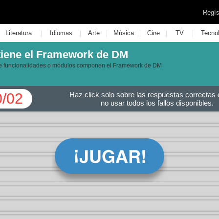
Regís
|
|
|
|
|
|
Literatura
Idiomas
Arte
Música
Cine
TV
Tecno
iene el Framework de DM
ue funcionalidades o módulos componen el Framework de DM
0/02
Haz click solo sobre las respuestas correctas e
no usar todos los fallos disponibles.