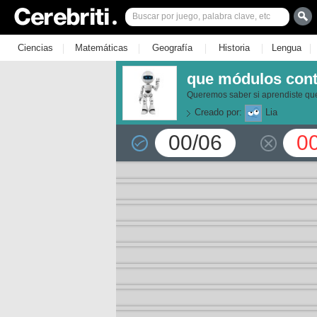
|
|
|
|
|
Ciencias
Matemáticas
Geografía
Historia
Lengua
que módulos cont
Queremos saber si aprendiste q
Creado por:
Lia
00/06
0