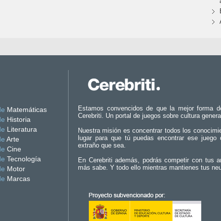
Estamos convencidos de que la mejor forma d
de
Matemáticas
Cerebriti. Un portal de juegos sobre cultura genera
de
Historia
de
Literatura
Nuestra misión es concentrar todos los conocimi
lugar para que tú puedas encontrar ese juego 
de
Arte
extraño que sea.
de
Cine
de
Tecnología
En Cerebriti además, podrás competir con tus a
más sabe. Y todo ello mientras mantienes tus ne
de
Motor
de
Marcas