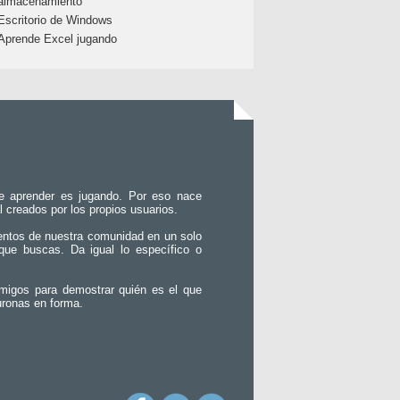
almacenamiento
Escritorio de Windows
Aprende Excel jugando
e aprender es jugando. Por eso nace
l creados por los propios usuarios.
entos de nuestra comunidad en un solo
que buscas. Da igual lo específico o
migos para demostrar quién es el que
uronas en forma.