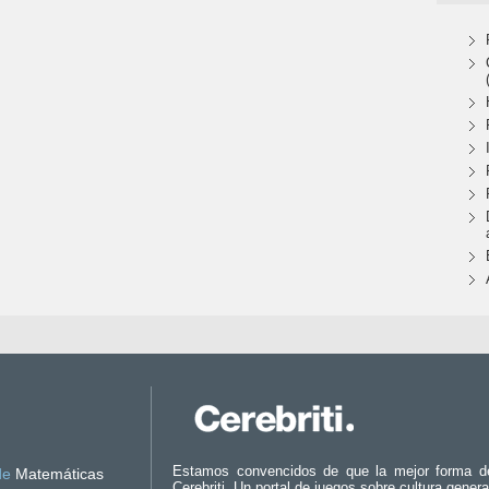
Estamos convencidos de que la mejor forma d
de
Matemáticas
Cerebriti. Un portal de juegos sobre cultura genera