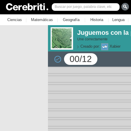
|
|
|
|
|
Ciencias
Matemáticas
Geografía
Historia
Lengua
Juguemos con la p
Une correctamente
Creado por:
Xabier
00/12