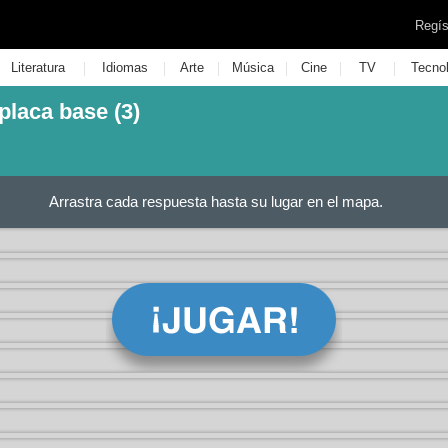
Regís
|
|
|
|
|
|
Literatura
Idiomas
Arte
Música
Cine
TV
Tecno
laca base (3)
Arrastra cada respuesta hasta su lugar en el mapa.