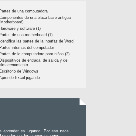
Partes de una computadora
Componentes de una placa base antigua
(Motherboard)
Hardware y software (1)
Partes de una motherboard (1)
Identifica las partes de la interfaz de Word
Partes internas del computador
Partes de la computadora para niños (2)
Dispositivos de entrada, de salida y de
almacenamiento
Escritorio de Windows
Aprende Excel jugando
e aprender es jugando. Por eso nace
l creados por los propios usuarios.