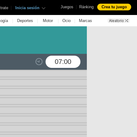
|
Juegos
Ránking
Crea tu juego
|
trate
Inicia sesión
|
|
|
|
logía
Deportes
Motor
Ocio
Marcas
07:00