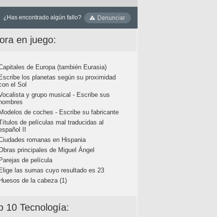
¿Has encontrado algún fallo?
ora en juego:
Capitales de Europa (también Eurasia)
Escribe los planetas según su proximidad
con el Sol
Vocalista y grupo musical - Escribe sus
nombres
Modelos de coches - Escribe su fabricante
Títulos de películas mal traducidas al
español II
Ciudades romanas en Hispania
Obras principales de Miguel Ángel
Parejas de película
Elige las sumas cuyo resultado es 23
Huesos de la cabeza (1)
p 10 Tecnología: