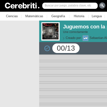
|
|
|
|
|
Ciencias
Matemáticas
Geografía
Historia
Lengua
Juguemos con la p
Une correctamente
Creado por:
Sebastian Al
00/13