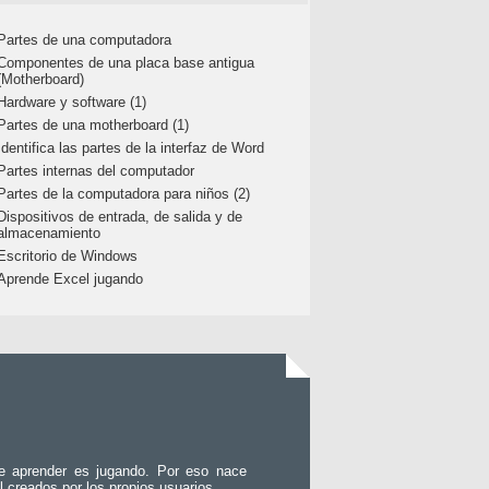
Partes de una computadora
Componentes de una placa base antigua
(Motherboard)
Hardware y software (1)
Partes de una motherboard (1)
Identifica las partes de la interfaz de Word
Partes internas del computador
Partes de la computadora para niños (2)
Dispositivos de entrada, de salida y de
almacenamiento
Escritorio de Windows
Aprende Excel jugando
e aprender es jugando. Por eso nace
l creados por los propios usuarios.