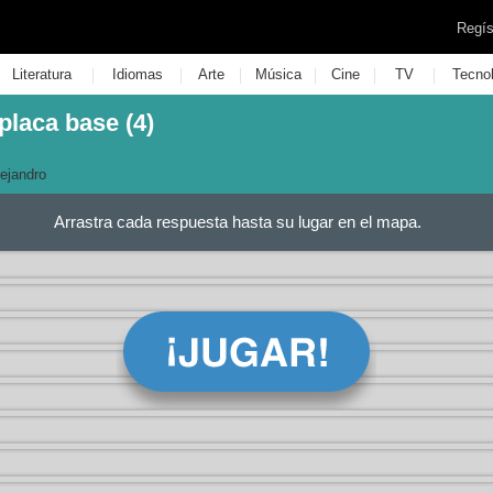
Regís
|
|
|
|
|
|
Literatura
Idiomas
Arte
Música
Cine
TV
Tecno
laca base (4)
ejandro
Arrastra cada respuesta hasta su lugar en el mapa.