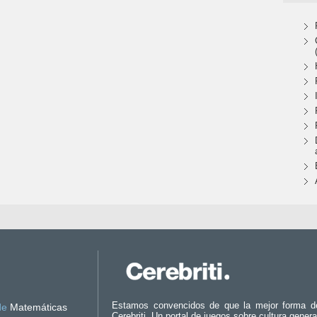
Estamos convencidos de que la mejor forma d
de
Matemáticas
Cerebriti. Un portal de juegos sobre cultura genera