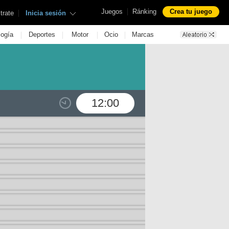
|
Juegos
Ránking
Crea tu juego
|
trate
Inicia sesión
|
|
|
|
logía
Deportes
Motor
Ocio
Marcas
12:00