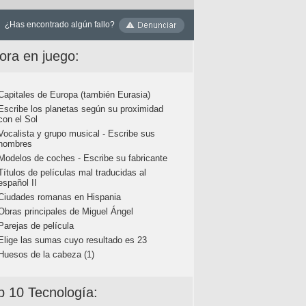
¿Has encontrado algún fallo?
ora en juego:
Capitales de Europa (también Eurasia)
Escribe los planetas según su proximidad
con el Sol
Vocalista y grupo musical - Escribe sus
nombres
Modelos de coches - Escribe su fabricante
Títulos de películas mal traducidas al
español II
Ciudades romanas en Hispania
Obras principales de Miguel Ángel
Parejas de película
Elige las sumas cuyo resultado es 23
Huesos de la cabeza (1)
p 10 Tecnología: