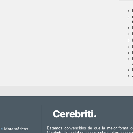
Estamos convencidos de que la mejor forma d
de
Matemáticas
Cerebriti. Un portal de juegos sobre cultura genera