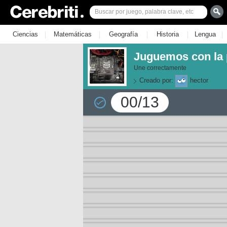
|
|
|
|
|
Ciencias
Matemáticas
Geografía
Historia
Lengua
Juguemos con la p
Une correctamente
Creado por:
hector
00/13