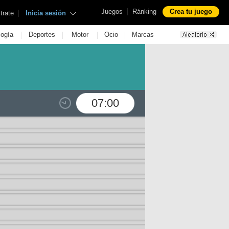
|
Juegos
Ránking
Crea tu juego
|
trate
Inicia sesión
|
|
|
|
logía
Deportes
Motor
Ocio
Marcas
07:00