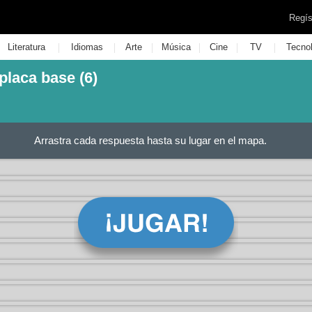
Regís
|
|
|
|
|
|
Literatura
Idiomas
Arte
Música
Cine
TV
Tecno
laca base (6)
Arrastra cada respuesta hasta su lugar en el mapa.