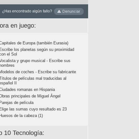
¿Has encontrado algún fallo?
ora en juego:
Capitales de Europa (también Eurasia)
Escribe los planetas según su proximidad
con el Sol
Vocalista y grupo musical - Escribe sus
nombres
Modelos de coches - Escribe su fabricante
Títulos de películas mal traducidas al
español II
Ciudades romanas en Hispania
Obras principales de Miguel Ángel
Parejas de película
Elige las sumas cuyo resultado es 23
Huesos de la cabeza (1)
p 10 Tecnología: