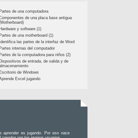
Partes de una computadora
Componentes de una placa base antigua
(Motherboard)
Hardware y software (1)
Partes de una motherboard (1)
Identifica las partes de la interfaz de Word
Partes internas del computador
Partes de la computadora para niños (2)
Dispositivos de entrada, de salida y de
almacenamiento
Escritorio de Windows
Aprende Excel jugando
e aprender es jugando. Por eso nace
l creados por los propios usuarios.