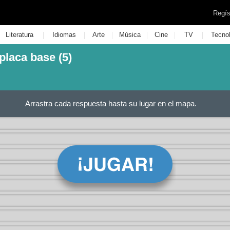
Regís
|
|
|
|
|
|
Literatura
Idiomas
Arte
Música
Cine
TV
Tecno
laca base (5)
Arrastra cada respuesta hasta su lugar en el mapa.