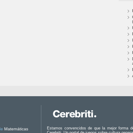
Estamos convencidos de que la mejor forma d
de
Matemáticas
Cerebriti. Un portal de juegos sobre cultura genera