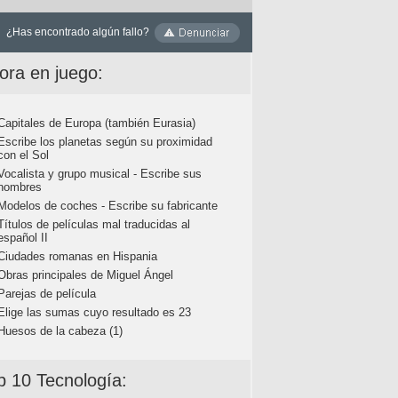
¿Has encontrado algún fallo?
ora en juego:
Capitales de Europa (también Eurasia)
Escribe los planetas según su proximidad
con el Sol
Vocalista y grupo musical - Escribe sus
nombres
Modelos de coches - Escribe su fabricante
Títulos de películas mal traducidas al
español II
Ciudades romanas en Hispania
Obras principales de Miguel Ángel
Parejas de película
Elige las sumas cuyo resultado es 23
Huesos de la cabeza (1)
p 10 Tecnología: