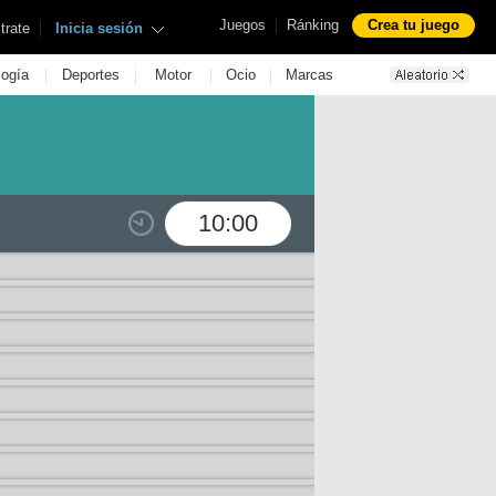
|
Juegos
Ránking
Crea tu juego
|
trate
Inicia sesión
|
|
|
|
logía
Deportes
Motor
Ocio
Marcas
10:00