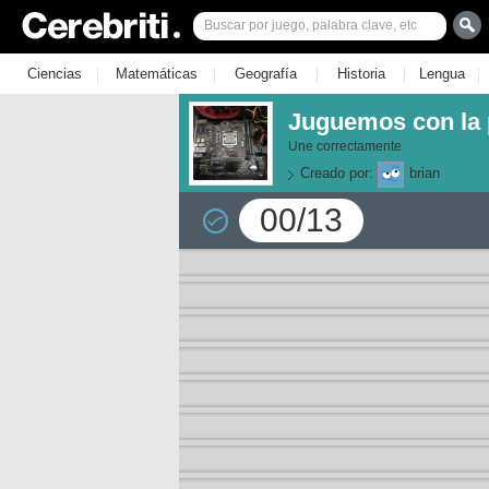
|
|
|
|
|
Ciencias
Matemáticas
Geografía
Historia
Lengua
Juguemos con la p
Une correctamente
Creado por:
brian
00/13