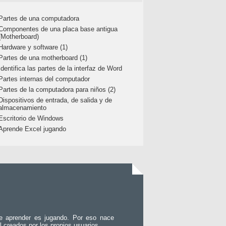
Partes de una computadora
Componentes de una placa base antigua
(Motherboard)
Hardware y software (1)
Partes de una motherboard (1)
Identifica las partes de la interfaz de Word
Partes internas del computador
Partes de la computadora para niños (2)
Dispositivos de entrada, de salida y de
almacenamiento
Escritorio de Windows
Aprende Excel jugando
e aprender es jugando. Por eso nace
l creados por los propios usuarios.