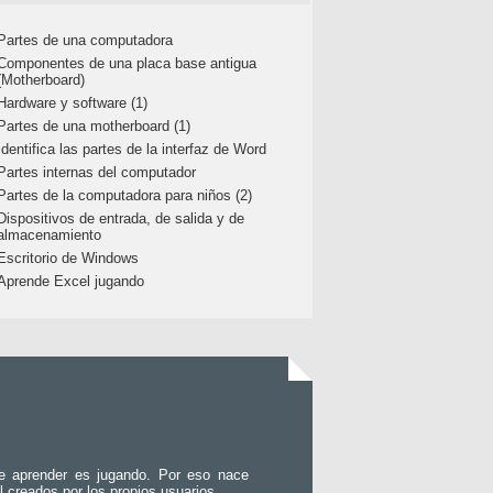
Partes de una computadora
Componentes de una placa base antigua
(Motherboard)
Hardware y software (1)
Partes de una motherboard (1)
Identifica las partes de la interfaz de Word
Partes internas del computador
Partes de la computadora para niños (2)
Dispositivos de entrada, de salida y de
almacenamiento
Escritorio de Windows
Aprende Excel jugando
e aprender es jugando. Por eso nace
l creados por los propios usuarios.