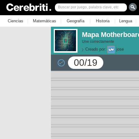
|
|
|
|
|
Ciencias
Matemáticas
Geografía
Historia
Lengua
Mapa Motherboar
Une correctamente
Creado por:
jose
00/19