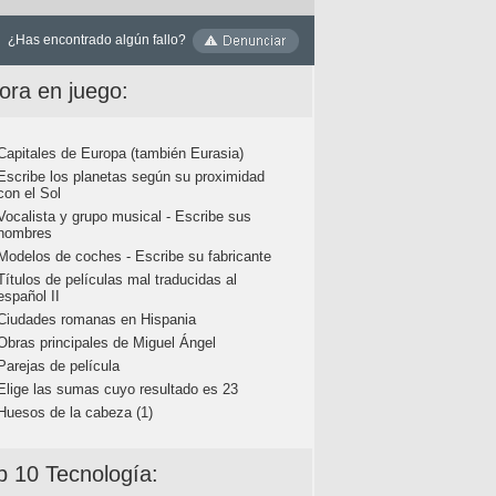
¿Has encontrado algún fallo?
ora en juego:
Capitales de Europa (también Eurasia)
Escribe los planetas según su proximidad
con el Sol
Vocalista y grupo musical - Escribe sus
nombres
Modelos de coches - Escribe su fabricante
Títulos de películas mal traducidas al
español II
Ciudades romanas en Hispania
Obras principales de Miguel Ángel
Parejas de película
Elige las sumas cuyo resultado es 23
Huesos de la cabeza (1)
p 10 Tecnología: