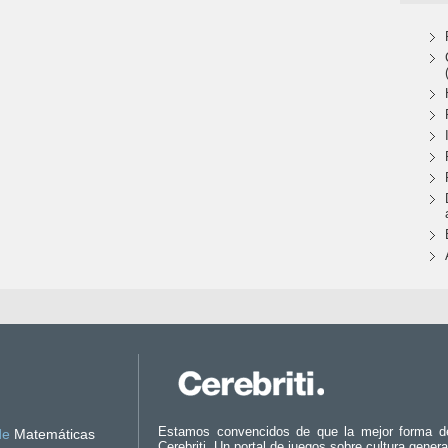
Estamos convencidos de que la mejor forma d
de
Matemáticas
Cerebriti. Un portal de juegos sobre cultura genera