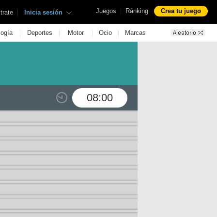
|
Juegos
Ránking
Crea tu juego
|
trate
Inicia sesión
|
|
|
|
logía
Deportes
Motor
Ocio
Marcas
08:00