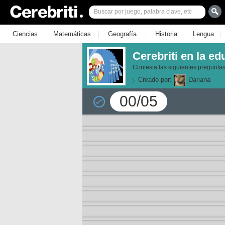
|
|
|
|
|
Ciencias
Matemáticas
Geografía
Historia
Lengua
Cerebriti en la ed
Contesta las siguientes preguntas
Creado por:
Dariana
00/05