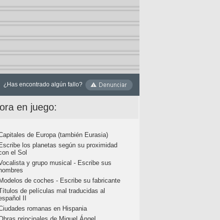
¿Has encontrado algún fallo?
ora en juego:
Capitales de Europa (también Eurasia)
Escribe los planetas según su proximidad
con el Sol
Vocalista y grupo musical - Escribe sus
nombres
Modelos de coches - Escribe su fabricante
Títulos de películas mal traducidas al
español II
Ciudades romanas en Hispania
Obras principales de Miguel Ángel