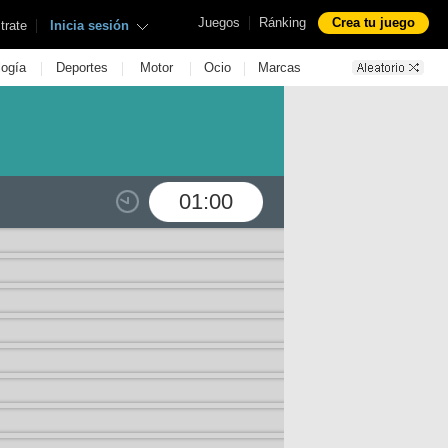
|
Juegos
Ránking
Crea tu juego
|
trate
Inicia sesión
|
|
|
|
logía
Deportes
Motor
Ocio
Marcas
01:00