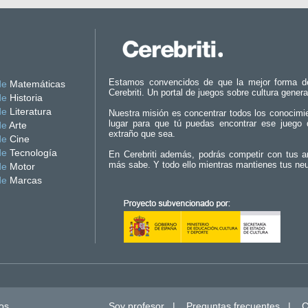
Estamos convencidos de que la mejor forma d
de
Matemáticas
Cerebriti. Un portal de juegos sobre cultura genera
de
Historia
de
Literatura
Nuestra misión es concentrar todos los conocimi
lugar para que tú puedas encontrar ese juego 
de
Arte
extraño que sea.
de
Cine
de
Tecnología
En Cerebriti además, podrás competir con tus a
más sabe. Y todo ello mientras mantienes tus ne
de
Motor
de
Marcas
os.
Soy profesor
|
Preguntas frecuentes
|
C