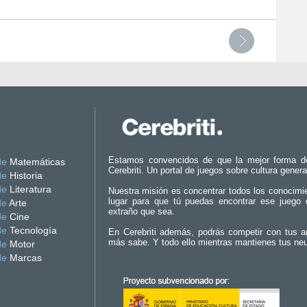
Estamos convencidos de que la mejor forma d
de
Matemáticas
Cerebriti. Un portal de juegos sobre cultura genera
de
Historia
de
Literatura
Nuestra misión es concentrar todos los conocimi
lugar para que tú puedas encontrar ese juego 
de
Arte
extraño que sea.
de
Cine
de
Tecnología
En Cerebriti además, podrás competir con tus a
más sabe. Y todo ello mientras mantienes tus ne
de
Motor
de
Marcas