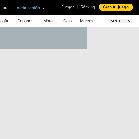
|
Juegos
Ránking
Crea tu juego
|
trate
Inicia sesión
|
|
|
|
logía
Deportes
Motor
Ocio
Marcas