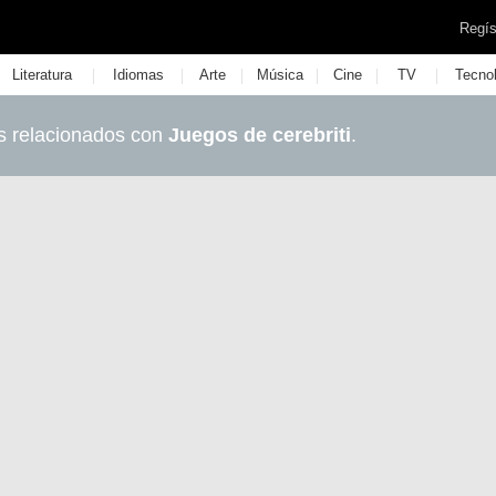
Regís
|
|
|
|
|
|
Literatura
Idiomas
Arte
Música
Cine
TV
Tecno
s relacionados con
Juegos de cerebriti
.