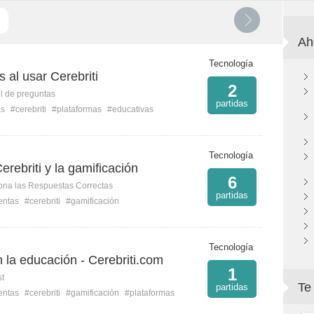
Ah
Tecnología
al usar Cerebriti
2
l de preguntas
partidas
as
#cerebriti
#plataformas
#educativas
Tecnología
rebriti y la gamificación
6
ona las Respuestas Correctas
partidas
entas
#cerebriti
#gamificación
Tecnología
 la educación - Cerebriti.com
1
st
Te
partidas
entas
#cerebriti
#gamificación
#plataformas