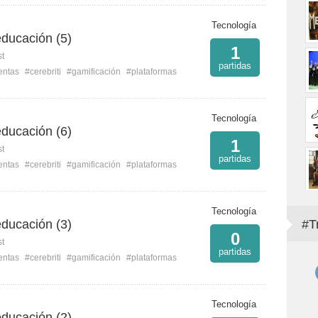
Tecnología
educación (5)
1
st
partidas
entas
#cerebriti
#gamificación
#plataformas
Tecnología
educación (6)
1
st
partidas
entas
#cerebriti
#gamificación
#plataformas
Tecnología
educación (3)
#T
0
st
partidas
entas
#cerebriti
#gamificación
#plataformas
Tecnología
educación (2)