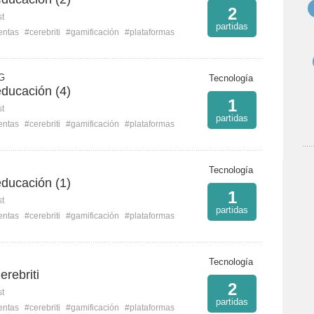
2
st
partidas
entas
#cerebriti
#gamificación
#plataformas
 G
Tecnología
educación (4)
1
st
partidas
entas
#cerebriti
#gamificación
#plataformas
Tecnología
educación (1)
1
st
partidas
entas
#cerebriti
#gamificación
#plataformas
Tecnología
rebriti
2
st
partidas
entas
#cerebriti
#gamificación
#plataformas