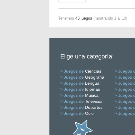
Tenemos
43 juegos
(mostrando 1 al 10)
Elige una categoría:
> Juegos de
Ciencias
> Juegos 
> Juegos de
Geografía
> Juegos 
> Juegos de
Lengua
> Juegos 
> Juegos de
Idiomas
> Juegos 
> Juegos de
Música
> Juegos 
> Juegos de
Televisión
> Juegos 
> Juegos de
Deportes
> Juegos 
> Juegos de
Ocio
> Juegos 