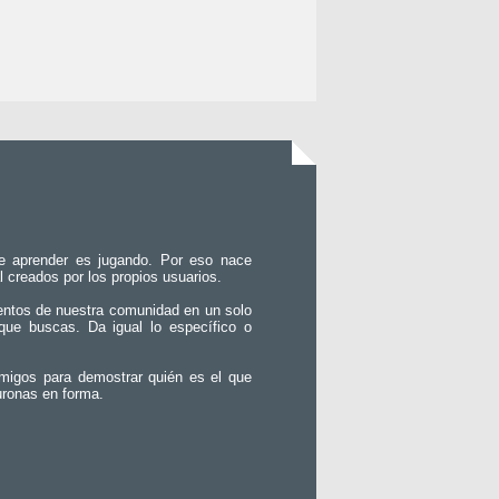
e aprender es jugando. Por eso nace
l creados por los propios usuarios.
entos de nuestra comunidad en un solo
que buscas. Da igual lo específico o
migos para demostrar quién es el que
uronas en forma.