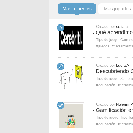
Más recientes
Más jugados
Creado por
sofia a
Qué aprendimos 
Tipo de juego:
Carruse
#juegos
#herramient
Creado por
Lucía A
Descubriendo Ce
Tipo de juego:
Selecci
#educación
#herrami
Creado por
Nahomi P
Gamificación en
Tipo de juego:
Tipo Te
#educación
#herrami