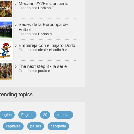
Mecano ???En Concierto
Creado por
Horizon T
Sedes de la Eurocopa de
Futbol
Creado por
Carlos M
Empareja con el pájaro Dodo
Creado por
nicole-claudia 9 v
The next step 3 - la serie
Creado por
paula c
rending topics
inglés
English
20
ciencias
capitales
países
geografía