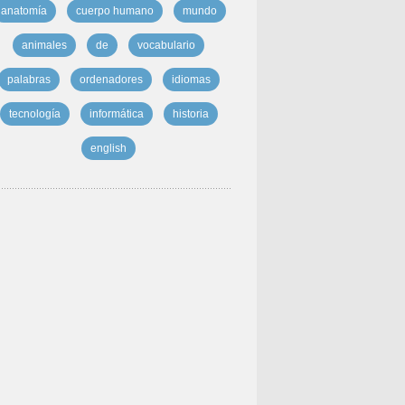
anatomía
cuerpo humano
mundo
animales
de
vocabulario
palabras
ordenadores
idiomas
tecnología
informática
historia
english