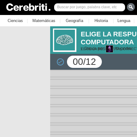
|
|
|
|
|
Ciencias
Matemáticas
Geografía
Historia
Lengua
ELIGE LA RESP
COMPUTADORA
Creado por:
Alejandro
ELIGE LA RESPUESTA CORREC
00/12