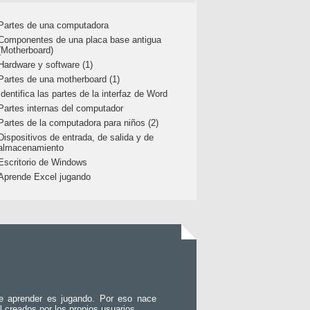
Partes de una computadora
Componentes de una placa base antigua
(Motherboard)
Hardware y software (1)
Partes de una motherboard (1)
Identifica las partes de la interfaz de Word
Partes internas del computador
Partes de la computadora para niños (2)
Dispositivos de entrada, de salida y de
almacenamiento
Escritorio de Windows
Aprende Excel jugando
e aprender es jugando. Por eso nace
l creados por los propios usuarios.