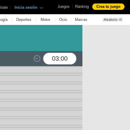
|
Juegos
Ránking
Crea tu juego
|
trate
Inicia sesión
|
|
|
|
logía
Deportes
Motor
Ocio
Marcas
03:00