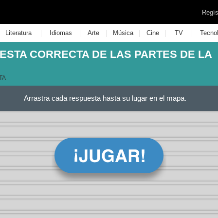
Regís
|
|
|
|
|
|
Literatura
Idiomas
Arte
Música
Cine
TV
Tecno
UESTA CORRECTA DE LAS PARTES DE LA
TA
Arrastra cada respuesta hasta su lugar en el mapa.