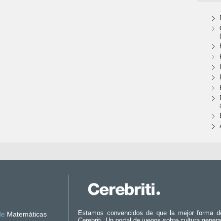
Estamos convencidos de que la mejor forma d
de
Matemáticas
Cerebriti. Un portal de juegos sobre cultura genera