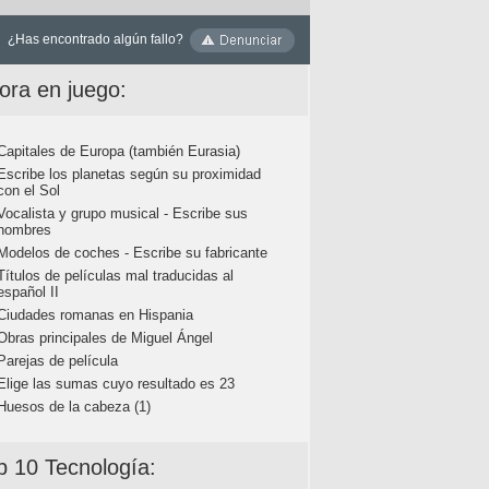
¿Has encontrado algún fallo?
ora en juego:
Capitales de Europa (también Eurasia)
Escribe los planetas según su proximidad
con el Sol
Vocalista y grupo musical - Escribe sus
nombres
Modelos de coches - Escribe su fabricante
Títulos de películas mal traducidas al
español II
Ciudades romanas en Hispania
Obras principales de Miguel Ángel
Parejas de película
Elige las sumas cuyo resultado es 23
Huesos de la cabeza (1)
p 10 Tecnología: