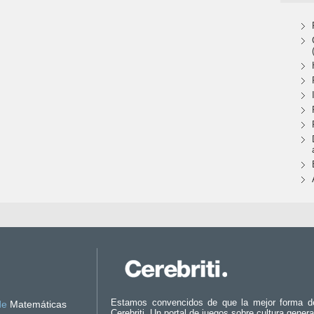
Estamos convencidos de que la mejor forma d
de
Matemáticas
Cerebriti. Un portal de juegos sobre cultura genera