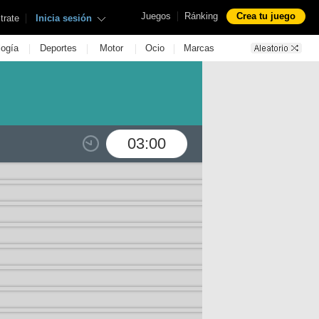
|
Juegos
Ránking
Crea tu juego
|
trate
Inicia sesión
|
|
|
|
logía
Deportes
Motor
Ocio
Marcas
03:00