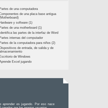
Partes de una computadora
Componentes de una placa base antigua
(Motherboard)
Hardware y software (1)
Partes de una motherboard (1)
Identifica las partes de la interfaz de Word
Partes internas del computador
Partes de la computadora para niños (2)
Dispositivos de entrada, de salida y de
almacenamiento
Escritorio de Windows
Aprende Excel jugando
e aprender es jugando. Por eso nace
l creados por los propios usuarios.