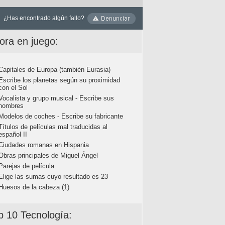
¿Has encontrado algún fallo?
ora en juego:
Capitales de Europa (también Eurasia)
Escribe los planetas según su proximidad
con el Sol
Vocalista y grupo musical - Escribe sus
nombres
Modelos de coches - Escribe su fabricante
Títulos de películas mal traducidas al
español II
Ciudades romanas en Hispania
Obras principales de Miguel Ángel
Parejas de película
Elige las sumas cuyo resultado es 23
Huesos de la cabeza (1)
p 10 Tecnología: