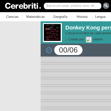
|
|
|
|
|
Ciencias
Matemáticas
Geografía
Historia
Lengua
Donkey Kong per
Coloca el nombre de cada person
Creado por:
roberto
00/06